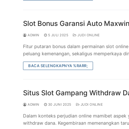
Slot Bonus Garansi Auto Maxwi
ADMIN
5 JULI 2025
JUDI ONLINE
Fitur putaran bonus dalam permainan slot onlin
peluang kemenangan, sekaligus memperkaya din
BACA SELENGKAPNYA %RARR;
Situs Slot Gampang Withdraw D
ADMIN
30 JUNI 2025
JUDI ONLINE
Dalam konteks perjudian online mamibet aspek 
withdraw dana. Kegembiraan memenangkan taruh