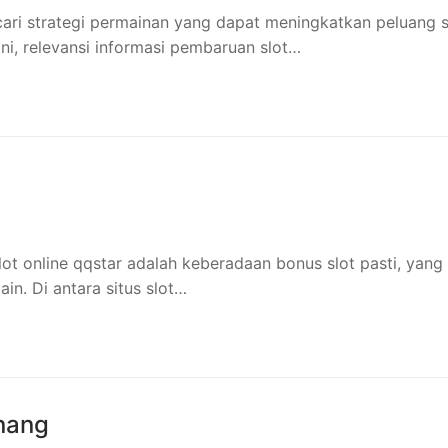
cari strategi permainan yang dapat meningkatkan peluang 
ni, relevansi informasi pembaruan slot…
lot online qqstar adalah keberadaan bonus slot pasti, yang
n. Di antara situs slot…
nang