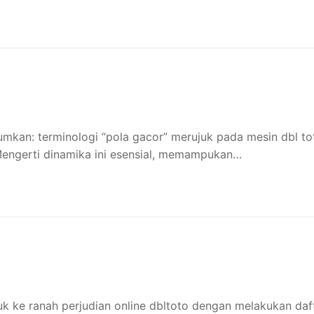
umkan: terminologi “pola gacor” merujuk pada mesin dbl to
Mengerti dinamika ini esensial, memampukan…
ke ranah perjudian online dbltoto dengan melakukan daf