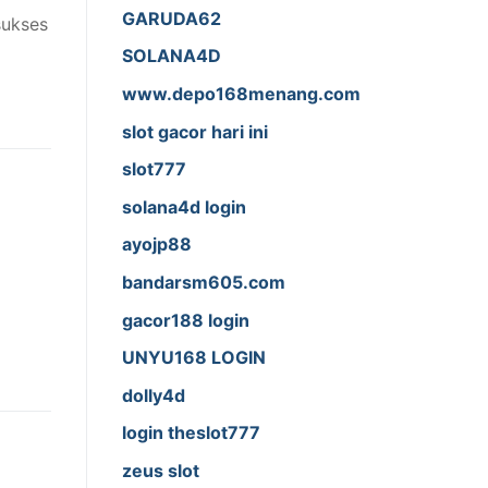
GARUDA62
sukses
SOLANA4D
www.depo168menang.com
slot gacor hari ini
slot777
solana4d login
ayojp88
bandarsm605.com
gacor188 login
UNYU168 LOGIN
dolly4d
login theslot777
zeus slot