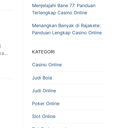
Menjelajahi Bane 77: Panduan
Terlengkap Casino Online
Menangkan Banyak di Rajakete:
Panduan Lengkap Casino Online
i
KATEGORI
uka…
Casino Online
Judi Bola
Judi Online
Poker Online
Slot Online