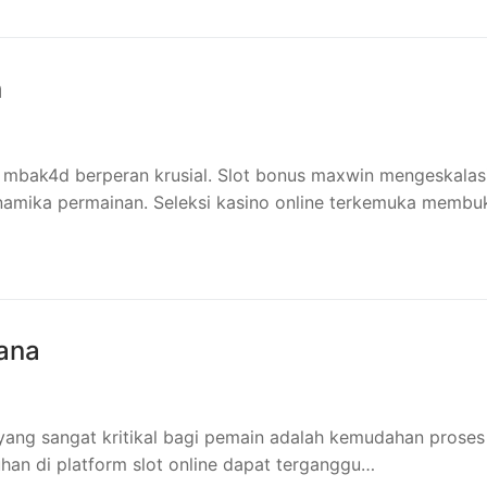
n
e mbak4d berperan krusial. Slot bonus maxwin mengeskalas
amika permainan. Seleksi kasino online terkemuka memb
ana
yang sangat kritikal bagi pemain adalah kemudahan proses
an di platform slot online dapat terganggu…