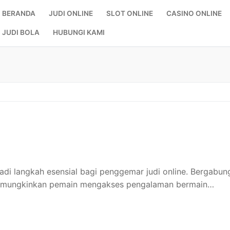
BERANDA
JUDI ONLINE
SLOT ONLINE
CASINO ONLINE
JUDI BOLA
HUBUNGI KAMI
adi langkah esensial bagi penggemar judi online. Bergabun
a memungkinkan pemain mengakses pengalaman bermain…