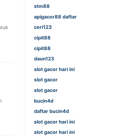
stm88
apigacor88 daftar
ceri123
ntuk
cipit88
cipit88
daun123
slot gacor hari ini
slot gacor
slot gacor
n
bucin4d
daftar bucin4d
slot gacor hari ini
slot gacor hari ini