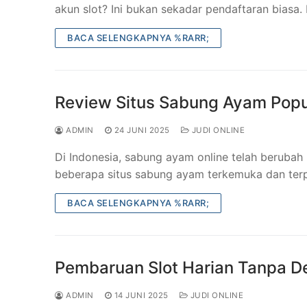
akun slot? Ini bukan sekadar pendaftaran biasa
BACA SELENGKAPNYA %RARR;
Review Situs Sabung Ayam Popu
ADMIN
24 JUNI 2025
JUDI ONLINE
Di Indonesia, sabung ayam online telah berubah
beberapa situs sabung ayam terkemuka dan terp
BACA SELENGKAPNYA %RARR;
Pembaruan Slot Harian Tanpa D
ADMIN
14 JUNI 2025
JUDI ONLINE