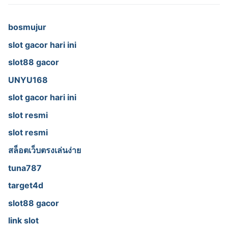
bosmujur
slot gacor hari ini
slot88 gacor
UNYU168
slot gacor hari ini
slot resmi
slot resmi
สล็อตเว็บตรงเล่นง่าย
tuna787
target4d
slot88 gacor
link slot