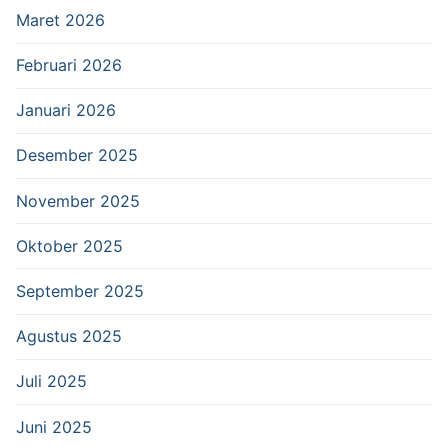
Maret 2026
Februari 2026
Januari 2026
Desember 2025
November 2025
Oktober 2025
September 2025
Agustus 2025
Juli 2025
Juni 2025