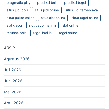
pragmatic play
prediksi bola
prediksi togel
situs judi bola
situs judi online
situs judi terpercaya
situs poker online
situs slot online
situs togel online
slot gacor
slot gacor hari ini
slot online
taruhan bola
togel hari ini
togel online
ARSIP
Agustus 2026
Juli 2026
Juni 2026
Mei 2026
April 2026