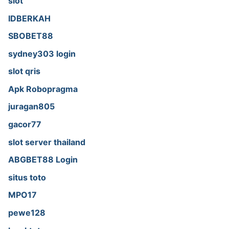
slot
IDBERKAH
SBOBET88
sydney303 login
slot qris
Apk Robopragma
juragan805
gacor77
slot server thailand
ABGBET88 Login
situs toto
MPO17
pewe128