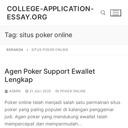
Lompat
COLLEGE-APPLICATION-
ke
ESSAY.ORG
konten
Tag:
situs poker online
Cari:
BERANDA
SITUS POKER ONLINE
Agen Poker Support Ewallet
Lengkap
ADMIN
21 JULI 2025
POKER ONLINE
Poker online telah menjadi salah satu permainan situs
poker yang paling populer di kalangan penggemar
judi. Agen poker yang mendukung ewallet telah
mempercepat dan mempermudah…