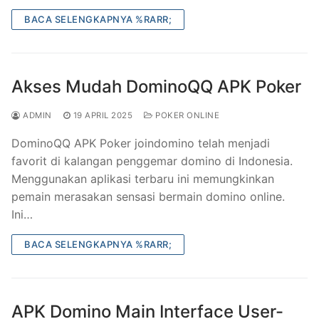
BACA SELENGKAPNYA %RARR;
Akses Mudah DominoQQ APK Poker
ADMIN
19 APRIL 2025
POKER ONLINE
DominoQQ APK Poker joindomino telah menjadi
favorit di kalangan penggemar domino di Indonesia.
Menggunakan aplikasi terbaru ini memungkinkan
pemain merasakan sensasi bermain domino online.
Ini…
BACA SELENGKAPNYA %RARR;
APK Domino Main Interface User-