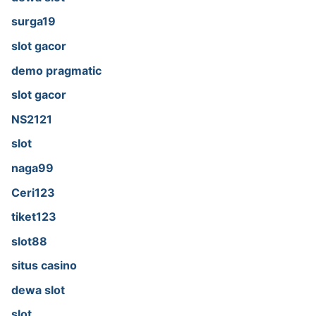
surga19
slot gacor
demo pragmatic
slot gacor
NS2121
slot
naga99
Ceri123
tiket123
slot88
situs casino
dewa slot
slot