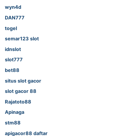
wyn4d
DAN777
togel
semar123 slot
idnslot
slot777
bet88
situs slot gacor
slot gacor 88
Rajatoto88
Apinaga
stm88
apigacor88 daftar