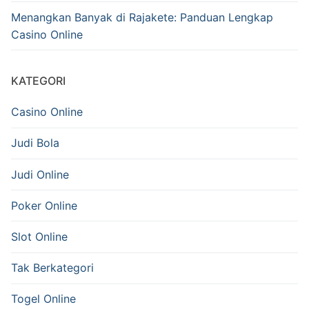
Menangkan Banyak di Rajakete: Panduan Lengkap
Casino Online
KATEGORI
Casino Online
Judi Bola
Judi Online
Poker Online
Slot Online
Tak Berkategori
Togel Online