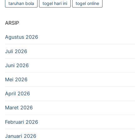
taruhan bola
togel hari ini
togel online
ARSIP
Agustus 2026
Juli 2026
Juni 2026
Mei 2026
April 2026
Maret 2026
Februari 2026
Januari 2026