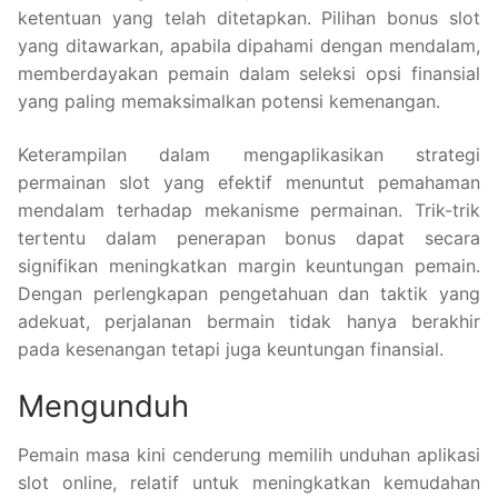
ketentuan yang telah ditetapkan. Pilihan bonus slot
yang ditawarkan, apabila dipahami dengan mendalam,
memberdayakan pemain dalam seleksi opsi finansial
yang paling memaksimalkan potensi kemenangan.
Keterampilan dalam mengaplikasikan strategi
permainan slot yang efektif menuntut pemahaman
mendalam terhadap mekanisme permainan. Trik-trik
tertentu dalam penerapan bonus dapat secara
signifikan meningkatkan margin keuntungan pemain.
Dengan perlengkapan pengetahuan dan taktik yang
adekuat, perjalanan bermain tidak hanya berakhir
pada kesenangan tetapi juga keuntungan finansial.
Mengunduh
Pemain masa kini cenderung memilih unduhan aplikasi
slot online, relatif untuk meningkatkan kemudahan