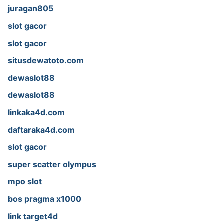
juragan805
slot gacor
slot gacor
situsdewatoto.com
dewaslot88
dewaslot88
linkaka4d.com
daftaraka4d.com
slot gacor
super scatter olympus
mpo slot
bos pragma x1000
link target4d