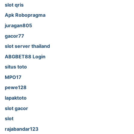
slot qris
Apk Robopragma
juragan805
gacor77
slot server thailand
ABGBET88 Login
situs toto
MPO17
pewe128
lapaktoto
slot gacor
slot
rajabandar123