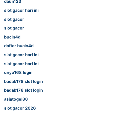
daun123
slot gacor hari ini
slot gacor
slot gacor
bucin4d
daftar bucin4d
slot gacor hari ini
slot gacor hari ini
unyu168 login
badak178 slot login
badak178 slot login
asiatogel88
slot gacor 2026