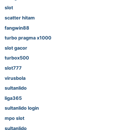
slot
scatter hitam
fangwin88
turbo pragma x1000
slot gacor
turbox500
slot777
virusbola
sultanlido
liga365
sultanlido login
mpo slot
sultanlido