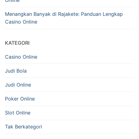
Menangkan Banyak di Rajakete: Panduan Lengkap
Casino Online
KATEGORI
Casino Online
Judi Bola
Judi Online
Poker Online
Slot Online
Tak Berkategori