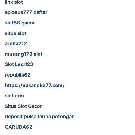
link slot
apizeus777 daftar
slot88 gacor
situs slot
arena212
musang178 slot
Slot Leci123
republik62
https://bukaneko77.com/
slot qris
Situs Slot Gacor
deposit pulsa tanpa potongan
GARUDA62