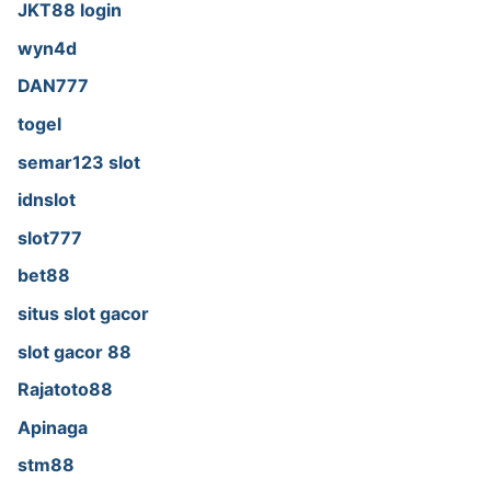
JKT88 login
wyn4d
DAN777
togel
semar123 slot
idnslot
slot777
bet88
situs slot gacor
slot gacor 88
Rajatoto88
Apinaga
stm88