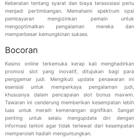
Keberatan tentang syarat dan biaya terasosiasi perlu
menjadi pertimbangan. Memahami spektrum opsi
pembayaran mengizinkan pemain untuk
mengoptimalkan pengalaman mereka dan
memperbesar kemungkinan sukses.
Bocoran
Kasino online terkemuka kerap kali menghadirkan
promosi slot yang inovatif, ditujukan bagi para
penggemar judi. Mengikuti update penawaran ini
esensial untuk memperkaya pengalaman judi,
khususnya dalam pencapaian slot bonus maxwin.
Tawaran ini cenderung memberikan kesempatan lebih
luas untuk meraih kemenangan signifikan. Sangat
penting untuk selalu mengupdate diri dengan
informasi terkini agar tidak terlewat dari kesempatan
memperoleh hadiah menguntungkan.