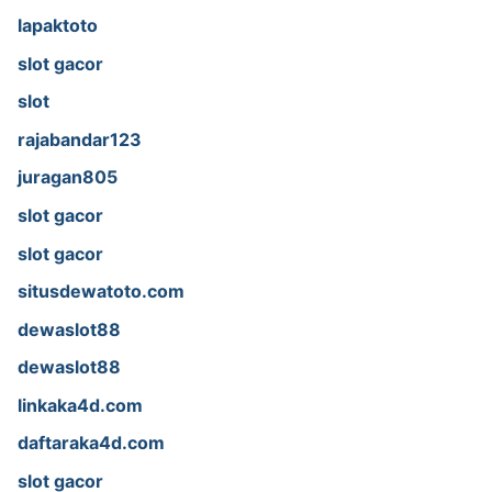
lapaktoto
slot gacor
slot
rajabandar123
juragan805
slot gacor
slot gacor
situsdewatoto.com
dewaslot88
dewaslot88
linkaka4d.com
daftaraka4d.com
slot gacor