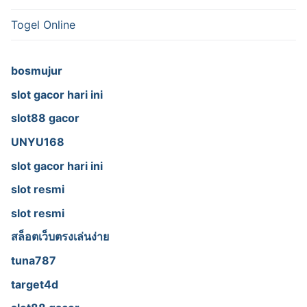
Togel Online
bosmujur
slot gacor hari ini
slot88 gacor
UNYU168
slot gacor hari ini
slot resmi
slot resmi
สล็อตเว็บตรงเล่นง่าย
tuna787
target4d