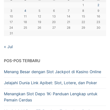
1
2
3
4
5
6
7
8
9
10
11
12
13
14
15
16
17
18
19
20
21
22
23
24
25
26
27
28
29
30
31
« Jul
POS-POS TERBARU
Menang Besar dengan Slot Jackpot di Kasino Online
Jelajahi Dunia Link Apibet: Slot, Lotere, dan Poker
Menangkan Slot Depo 1K: Panduan Lengkap untuk
Pemain Cerdas