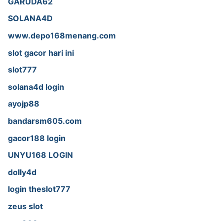
GARUDA62
SOLANA4D
www.depo168menang.com
slot gacor hari ini
slot777
solana4d login
ayojp88
bandarsm605.com
gacor188 login
UNYU168 LOGIN
dolly4d
login theslot777
zeus slot