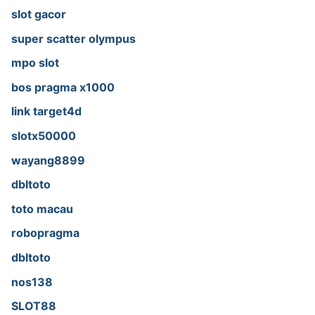
slot gacor
super scatter olympus
mpo slot
bos pragma x1000
link target4d
slotx50000
wayang8899
dbltoto
toto macau
robopragma
dbltoto
nos138
SLOT88