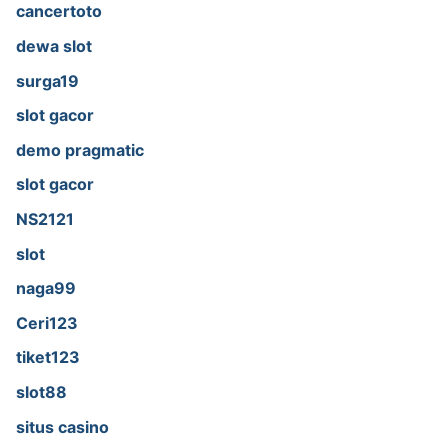
cancertoto
dewa slot
surga19
slot gacor
demo pragmatic
slot gacor
NS2121
slot
naga99
Ceri123
tiket123
slot88
situs casino