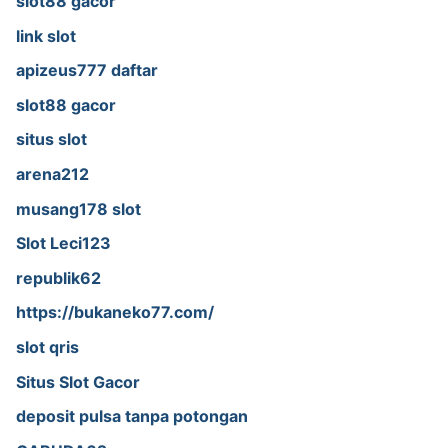
slot88 gacor
link slot
apizeus777 daftar
slot88 gacor
situs slot
arena212
musang178 slot
Slot Leci123
republik62
https://bukaneko77.com/
slot qris
Situs Slot Gacor
deposit pulsa tanpa potongan