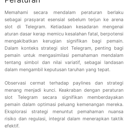
Memahami secara mendalam peraturan berlaku
sebagai prasyarat esensial sebelum terjun ke arena
slot di Telegram. Ketiadaan kesadaran mengenai
aturan dasar kerap memicu kesalahan fatal, berpotensi
mengakibatkan kerugian signifikan bagi pemain.
Dalam konteks strategi slot Telegram, penting bagi
pemain untuk mengasimilasi pemahaman mendalam
tentang simbol dan nilai variatif, sebagai landasan
dalam mengambil keputusan taruhan yang tepat.
Observasi cermat terhadap paylines dan strategi
menang menjadi kunci. Keakraban dengan peraturan
slot Telegram secara signifikan memberdayakan
pemain dalam optimasi peluang kemenangan mereka.
Eksplorasi strategi menuntut pemahaman nuansa
risiko dan regulasi, integral dalam menerapkan taktik
efektif.