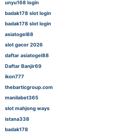
unyu168 login
badak178 slot login
badak178 slot login
asiatogel88
slot gacor 2026
daftar asiatogel88
Daftar Banjir69
ikon777
thebarticgroup.com
manilabet365
slot mahjong ways
istana338
badak178