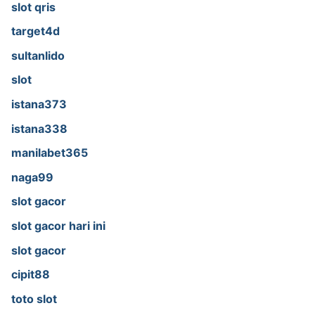
slot qris
target4d
sultanlido
slot
istana373
istana338
manilabet365
naga99
slot gacor
slot gacor hari ini
slot gacor
cipit88
toto slot