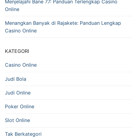
Menjelajahi Bane 77: Panduan Terlengkap Casino
Online
Menangkan Banyak di Rajakete: Panduan Lengkap
Casino Online
KATEGORI
Casino Online
Judi Bola
Judi Online
Poker Online
Slot Online
Tak Berkategori