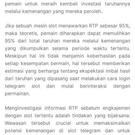
pemain untuk meraih kembali investasi taruhannya
melalui kemenangan yang mereka peroleh.
Jika sebuah mesin slot menawarkan RTP sebesar 95%,
maka teoretis, pemain diharapkan dapat memulihkan
95% dari total taruhan mereka melalui kemenangan
yang dikumpulkan selama periode waktu tertentu.
Meskipun hal ini tidak menjamin keberhasilan pada
setiap kesempatan bermain, hal tersebut memberikan
estimasi yang berharga tentang ekspektasi imbal hasil
dari taruhan yang dipasang saat melakukan cara login
telegram slot dan mulai berinteraksi dengan
permainan.
Menginvestigasi informasi RTP sebelum engkajemen
dengan slot tertentu adalah tindakan yang bijaksana.
Wawasan tersebut crucial untuk memaksimalkan
potensi kemenangan di slot telegram dan untuk