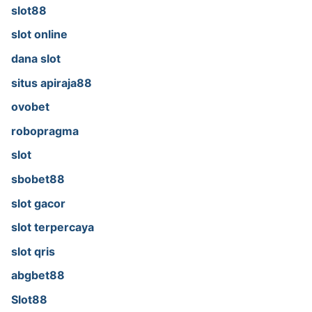
slot88
slot online
dana slot
situs apiraja88
ovobet
robopragma
slot
sbobet88
slot gacor
slot terpercaya
slot qris
abgbet88
Slot88