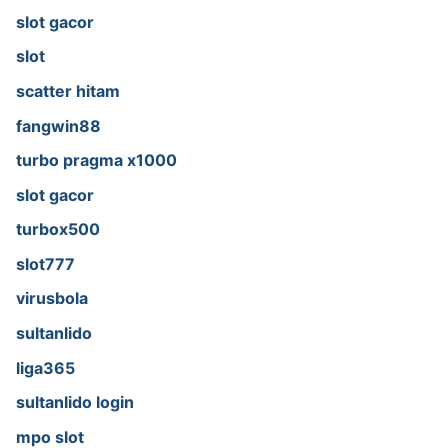
slot gacor
slot
scatter hitam
fangwin88
turbo pragma x1000
slot gacor
turbox500
slot777
virusbola
sultanlido
liga365
sultanlido login
mpo slot