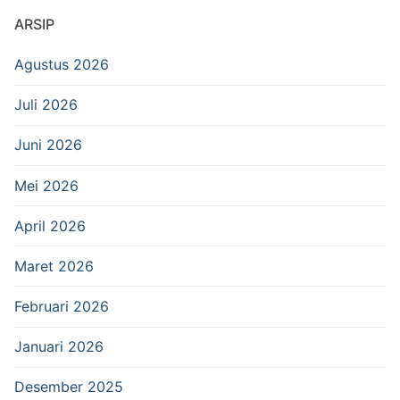
ARSIP
Agustus 2026
Juli 2026
Juni 2026
Mei 2026
April 2026
Maret 2026
Februari 2026
Januari 2026
Desember 2025