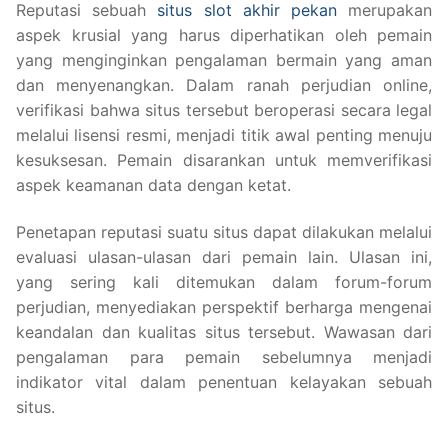
Reputasi sebuah
situs slot akhir pekan
merupakan
aspek krusial yang harus diperhatikan oleh pemain
yang menginginkan pengalaman bermain yang aman
dan menyenangkan. Dalam ranah perjudian online,
verifikasi bahwa situs tersebut beroperasi secara legal
melalui lisensi resmi, menjadi titik awal penting menuju
kesuksesan. Pemain disarankan untuk memverifikasi
aspek keamanan data dengan ketat.
Penetapan reputasi suatu situs dapat dilakukan melalui
evaluasi ulasan-ulasan dari pemain lain. Ulasan ini,
yang sering kali ditemukan dalam forum-forum
perjudian, menyediakan perspektif berharga mengenai
keandalan dan kualitas situs tersebut. Wawasan dari
pengalaman para pemain sebelumnya menjadi
indikator vital dalam penentuan kelayakan sebuah
situs.