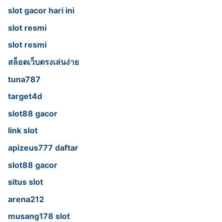
slot gacor hari ini
slot resmi
slot resmi
สล็อตเว็บตรงเล่นง่าย
tuna787
target4d
slot88 gacor
link slot
apizeus777 daftar
slot88 gacor
situs slot
arena212
musang178 slot