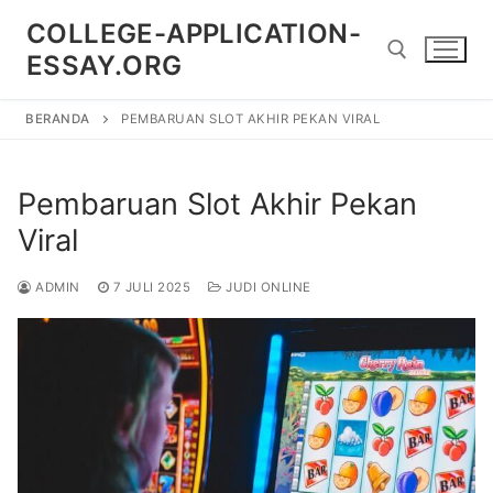
Lompat
COLLEGE-APPLICATION-
ke
ESSAY.ORG
konten
BERANDA
PEMBARUAN SLOT AKHIR PEKAN VIRAL
Cari:
Pembaruan Slot Akhir Pekan
Viral
ADMIN
7 JULI 2025
JUDI ONLINE