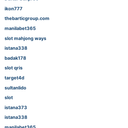
ikon777
thebarticgroup.com
manilabet365
slot mahjong ways
istana338
badak178
slot qris
target4d
sultanlido
slot
istana373
istana338
manilabet365