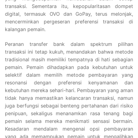
transaksi. Sementara itu, kepopularitasan dompet
digital, termasuk OVO dan GoPay, terus melonjak,
mencerminkan pergeseran preferensi transaksi di
kalangan pemain.
Peranan transfer bank dalam spektrum pilihan
transaksi ini tetap kukuh, menandakan bahwa metode
tradisional masih memiliki tempatnya di hati sebagian
pemain. Pemain dihadapkan pada kebutuhan untuk
selektif dalam memilih metode pembayaran yang
resonansi dengan preferensi kenyamanan dan
kebutuhan mereka sehari-hari. Pembayaran yang aman
tidak hanya memastikan kelancaran transaksi, namun
juga berfungsi sebagai benteng pertahanan dari risiko
penipuan, sekaligus menanamkan rasa tenang bagi
pemain selama mereka menikmati sensasi bermain.
Kesadaran mendalam mengenai opsi pembayaran
yang ada memampukan pemain untuk mengalihkan