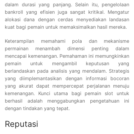
dalam durasi yang panjang. Selain itu, pengelolaan
bankroll yang efisien juga sangat kritikal. Mengatur
alokasi dana dengan cerdas menyediakan landasan
kuat bagi pemain untuk memaksimalkan hasil mereka.
Keterampilan memahami pola dan mekanisme
permainan menambah dimensi penting dalam
mencapai kemenangan. Pemahaman ini memungkinkan
pemain untuk mengambil keputusan yang
berlandaskan pada analisis yang mendalam. Strategis
yang diimplemantasikan dengan informasi bocoran
yang akurat dapat mempercepat perjalanan menuju
kemenangan. Kunci utama bagi pemain slot untuk
berhasil adalah menggabungkan pengetahuan ini
dengan tindakan yang tepat.
Reputasi