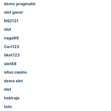
demo pragmatic
slot gacor
NS2121
slot
naga99
Ceri123
tiket123
slot88
situs casino
dewa slot
slot
hokiraja
toto