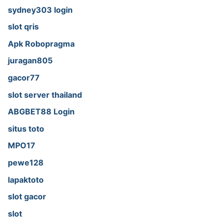
sydney303 login
slot qris
Apk Robopragma
juragan805
gacor77
slot server thailand
ABGBET88 Login
situs toto
MPO17
pewe128
lapaktoto
slot gacor
slot