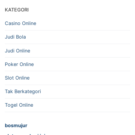
KATEGORI
Casino Online
Judi Bola
Judi Online
Poker Online
Slot Online
Tak Berkategori
Togel Online
bosmujur