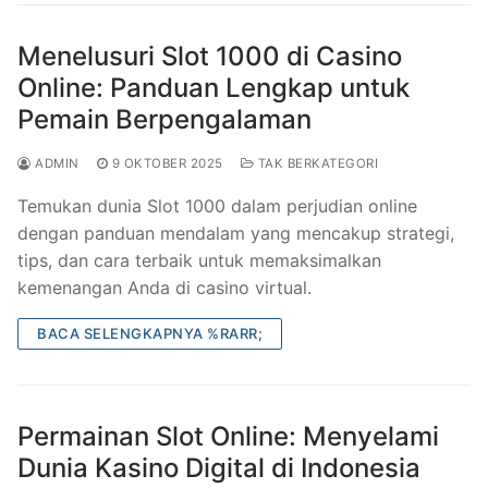
Menelusuri Slot 1000 di Casino
Online: Panduan Lengkap untuk
Pemain Berpengalaman
ADMIN
9 OKTOBER 2025
TAK BERKATEGORI
Temukan dunia Slot 1000 dalam perjudian online
dengan panduan mendalam yang mencakup strategi,
tips, dan cara terbaik untuk memaksimalkan
kemenangan Anda di casino virtual.
BACA SELENGKAPNYA %RARR;
Permainan Slot Online: Menyelami
Dunia Kasino Digital di Indonesia