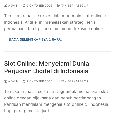
ADMIN
9 OKTOBER 2025
TAK BERKATEGORI
Temukan rahasia sukses dalam bermain slot online di
Indonesia. Artikel ini menjelaskan strategi, jenis
permainan, dan tips bermain aman di kasino online.
BACA SELENGKAPNYA %RARR;
Slot Online: Menyelami Dunia
Perjudian Digital di Indonesia
ADMIN
9 OKTOBER 2025
TAK BERKATEGORI
Temukan rahasia serta strategi untuk memainkan slot
online dengan bijaksana dan penuh pertimbangan.
Panduan mendalam mengenai slot online di Indonesia
bagi para pencinta judi.