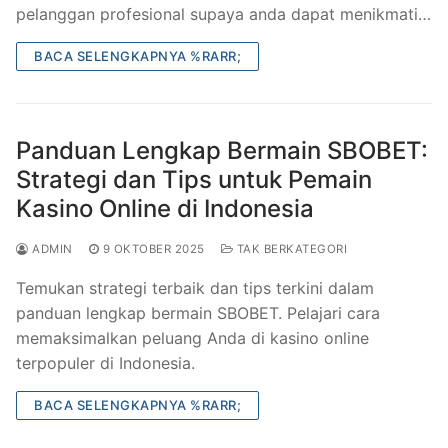
pelanggan profesional supaya anda dapat menikmati…
BACA SELENGKAPNYA %RARR;
Panduan Lengkap Bermain SBOBET:
Strategi dan Tips untuk Pemain
Kasino Online di Indonesia
ADMIN
9 OKTOBER 2025
TAK BERKATEGORI
Temukan strategi terbaik dan tips terkini dalam
panduan lengkap bermain SBOBET. Pelajari cara
memaksimalkan peluang Anda di kasino online
terpopuler di Indonesia.
BACA SELENGKAPNYA %RARR;