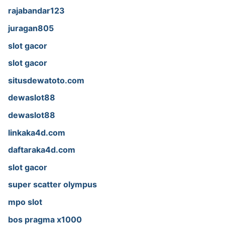
rajabandar123
juragan805
slot gacor
slot gacor
situsdewatoto.com
dewaslot88
dewaslot88
linkaka4d.com
daftaraka4d.com
slot gacor
super scatter olympus
mpo slot
bos pragma x1000