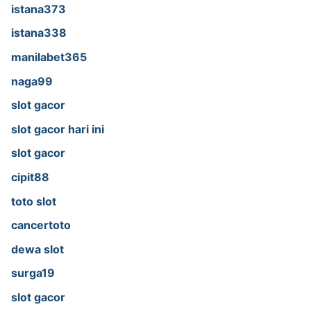
istana373
istana338
manilabet365
naga99
slot gacor
slot gacor hari ini
slot gacor
cipit88
toto slot
cancertoto
dewa slot
surga19
slot gacor