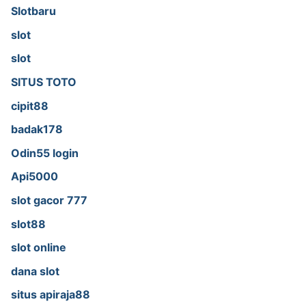
Slotbaru
slot
slot
SITUS TOTO
cipit88
badak178
Odin55 login
Api5000
slot gacor 777
slot88
slot online
dana slot
situs apiraja88