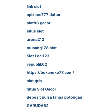
link slot
apizeus777 daftar
slot88 gacor
situs slot
arena212
musang178 slot
Slot Leci123
republik62
https://bukaneko77.com/
slot qris
Situs Slot Gacor
deposit pulsa tanpa potongan
GARUDA62