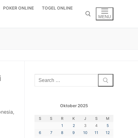
POKER ONLINE
TOGEL ONLINE
MENU
Cari:
i
Cari:
Oktober 2025
nesia,
S
S
R
K
J
S
M
1
2
3
4
5
6
7
8
9
10
11
12