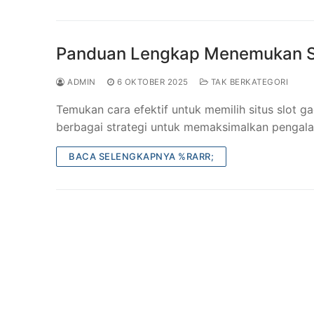
Panduan Lengkap Menemukan Sit
ADMIN
6 OKTOBER 2025
TAK BERKATEGORI
Temukan cara efektif untuk memilih situs slot 
berbagai strategi untuk memaksimalkan pengala
BACA SELENGKAPNYA %RARR;