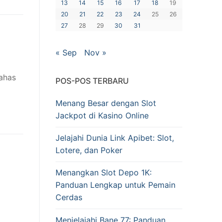
13
14
15
16
17
18
19
20
21
22
23
24
25
26
27
28
29
30
31
« Sep
Nov »
bahas
POS-POS TERBARU
Menang Besar dengan Slot
Jackpot di Kasino Online
Jelajahi Dunia Link Apibet: Slot,
Lotere, dan Poker
Menangkan Slot Depo 1K:
Panduan Lengkap untuk Pemain
Cerdas
Menjelajahi Bane 77: Panduan