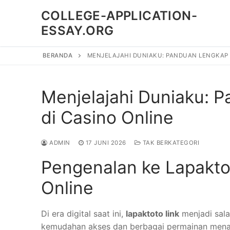
Lompat
COLLEGE-APPLICATION-
ke
ESSAY.ORG
konten
BERANDA
MENJELAJAHI DUNIAKU: PANDUAN LENGKAP 
Menjelajahi Duniaku: 
di Casino Online
ADMIN
17 JUNI 2026
TAK BERKATEGORI
Pengenalan ke Lapakto
Online
Di era digital saat ini,
lapaktoto link
menjadi sala
kemudahan akses dan berbagai permainan menari