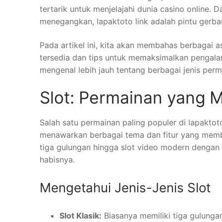
tertarik untuk menjelajahi dunia casino online.
menegangkan, lapaktoto link adalah pintu gerba
Pada artikel ini, kita akan membahas berbagai a
tersedia dan tips untuk memaksimalkan pengalam
mengenal lebih jauh tentang berbagai jenis per
Slot: Permainan yang
Salah satu permainan paling populer di lapaktoto
menawarkan berbagai tema dan fitur yang membu
tiga gulungan hingga slot video modern dengan 
habisnya.
Mengetahui Jenis-Jenis Slot
Slot Klasik:
Biasanya memiliki tiga gulunga