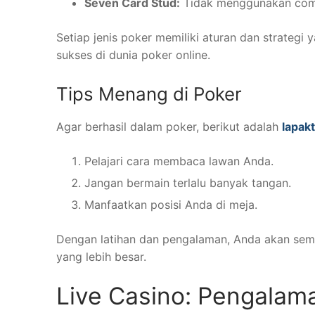
Seven Card Stud:
Tidak menggunakan com
Setiap jenis poker memiliki aturan dan strategi 
sukses di dunia poker online.
Tips Menang di Poker
Agar berhasil dalam poker, berikut adalah
lapakt
Pelajari cara membaca lawan Anda.
Jangan bermain terlalu banyak tangan.
Manfaatkan posisi Anda di meja.
Dengan latihan dan pengalaman, Anda akan sem
yang lebih besar.
Live Casino: Pengalama