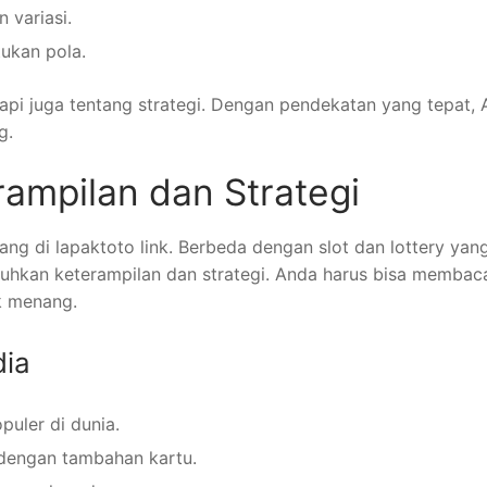
 variasi.
tukan pola.
api juga tentang strategi. Dengan pendekatan yang tepat,
g.
ampilan dan Strategi
ng di lapaktoto link. Berbeda dengan slot dan lottery yan
hkan keterampilan dan strategi. Anda harus bisa membac
k menang.
dia
puler di dunia.
i dengan tambahan kartu.