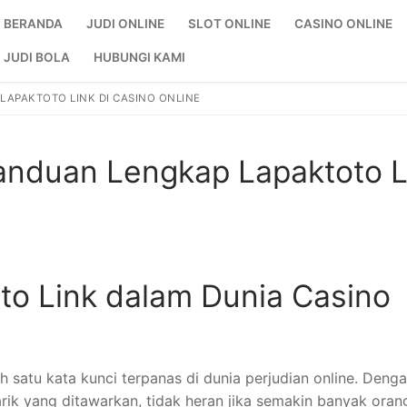
BERANDA
JUDI ONLINE
SLOT ONLINE
CASINO ONLINE
JUDI BOLA
HUBUNGI KAMI
LAPAKTOTO LINK DI CASINO ONLINE
Panduan Lengkap Lapaktoto L
to Link dalam Dunia Casino
h satu kata kunci terpanas di dunia perjudian online. Deng
k yang ditawarkan, tidak heran jika semakin banyak oran