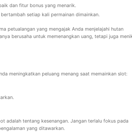
aik dan fitur bonus yang menarik.
 bertambah setiap kali permainan dimainkan.
ma petualangan yang mengajak Anda menjelajahi hutan
hanya berusaha untuk memenangkan uang, tetapi juga meni
Anda meningkatkan peluang menang saat memainkan slot:
arkan.
ot adalah tentang kesenangan. Jangan terlalu fokus pada
 pengalaman yang ditawarkan.