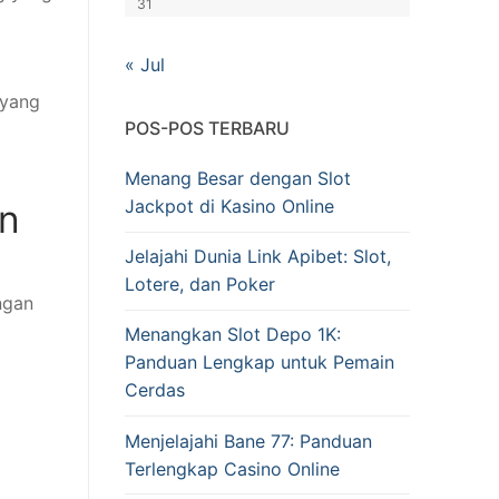
31
« Jul
 yang
POS-POS TERBARU
Menang Besar dengan Slot
Jackpot di Kasino Online
n
Jelajahi Dunia Link Apibet: Slot,
Lotere, dan Poker
ngan
Menangkan Slot Depo 1K:
Panduan Lengkap untuk Pemain
Cerdas
Menjelajahi Bane 77: Panduan
Terlengkap Casino Online