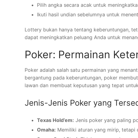
Pilih angka secara acak untuk meningkatkan
Ikuti hasil undian sebelumnya untuk menen
Lottery bukan hanya tentang keberuntungan, tet
dapat meningkatkan peluang Anda untuk menan
Poker: Permainan Keter
Poker adalah salah satu permainan yang menanta
bergantung pada keberuntungan, poker membutu
lawan dan membuat keputusan yang tepat untu
Jenis-Jenis Poker yang Terse
Texas Hold’em:
Jenis poker yang paling po
Omaha:
Memiliki aturan yang mirip, tetap