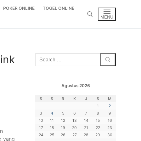
POKER ONLINE
TOGEL ONLINE
MENU
Cari:
ink
Cari:
Agustus 2026
S
S
R
K
J
S
M
1
2
3
4
5
6
7
8
9
10
11
12
13
14
15
16
17
18
19
20
21
22
23
an
24
25
26
27
28
29
30
g yang