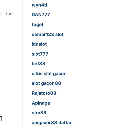
wyn4d
r dari
DAN777
togel
semar123 slot
idnslot
slot777
bet88
situs slot gacor
slot gacor 88
Rajatoto88
Apinaga
stm88
n
apigacor88 daftar