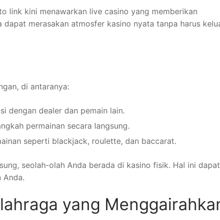
to link kini menawarkan live casino yang memberikan
dapat merasakan atmosfer kasino nyata tanpa harus kelua
ngan, di antaranya:
si dengan dealer dan pemain lain.
angkah permainan secara langsung.
inan seperti blackjack, roulette, dan baccarat.
ung, seolah-olah Anda berada di kasino fisik. Hal ini dapat
 Anda.
Olahraga yang Menggairahka