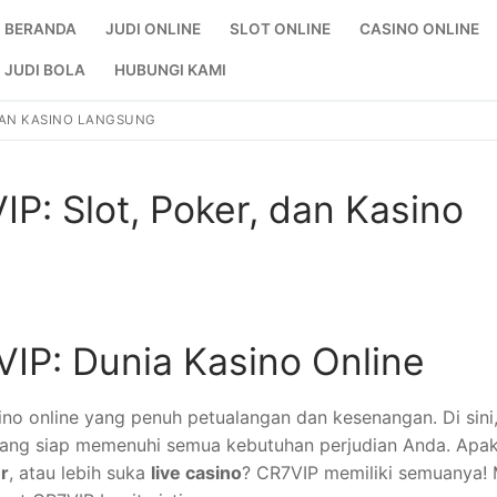
BERANDA
JUDI ONLINE
SLOT ONLINE
CASINO ONLINE
JUDI BOLA
HUBUNGI KAMI
 DAN KASINO LANGSUNG
IP: Slot, Poker, dan Kasino
IP: Dunia Kasino Online
no online yang penuh petualangan dan kesenangan. Di sini
ng siap memenuhi semua kebutuhan perjudian Anda. Apa
r
, atau lebih suka
live casino
? CR7VIP memiliki semuanya! 