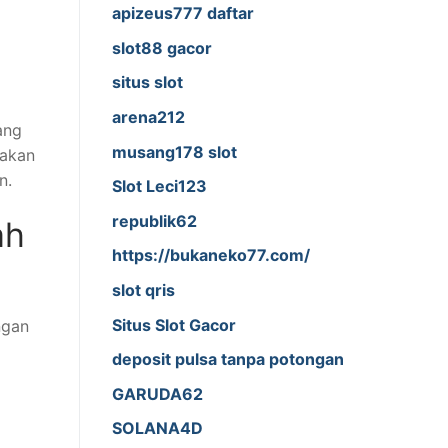
apizeus777 daftar
slot88 gacor
situs slot
arena212
ang
musang178 slot
 akan
n.
Slot Leci123
republik62
ah
https://bukaneko77.com/
slot qris
Situs Slot Gacor
ngan
deposit pulsa tanpa potongan
GARUDA62
SOLANA4D