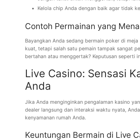
Kelola chip Anda dengan baik agar tidak k
Contoh Permainan yang Mena
Bayangkan Anda sedang bermain poker di meja 
kuat, tetapi salah satu pemain tampak sangat per
bertahan atau menggertak? Keputusan seperti 
Live Casino: Sensasi 
Anda
Jika Anda menginginkan pengalaman kasino yang
dealer langsung dan interaksi waktu nyata, And
kenyamanan rumah Anda.
Keuntungan Bermain di Live C