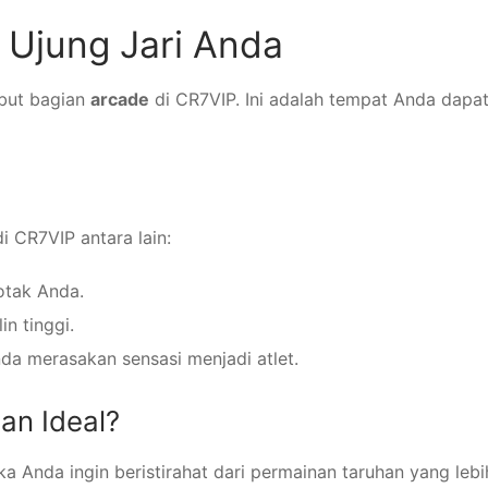
 Ujung Jari Anda
ebut bagian
arcade
di CR7VIP. Ini adalah tempat Anda dapa
 CR7VIP antara lain:
otak Anda.
n tinggi.
a merasakan sensasi menjadi atlet.
an Ideal?
ka Anda ingin beristirahat dari permainan taruhan yang lebi