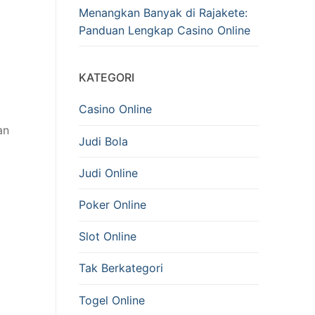
Menangkan Banyak di Rajakete:
Panduan Lengkap Casino Online
KATEGORI
Casino Online
an
Judi Bola
Judi Online
Poker Online
Slot Online
Tak Berkategori
Togel Online