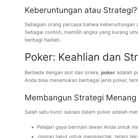
Keberuntungan atau Strategi?
Sebagian orang percaya bahwa keberuntungan ada
Sebagai contoh, memilih angka yang kurang u
berbagi hadiah.
Poker: Keahlian dan St
Berbeda dengan slot dan lotere,
poker
adalah pe
Anda bisa menemukan berbagai jenis poker, te
Membangun Strategi Menang
Salah satu kunci sukses dalam poker adalah memil
Pelajari gaya bermain lawan Anda untuk me
Jangan takut untuk menggertak, tetapi lak