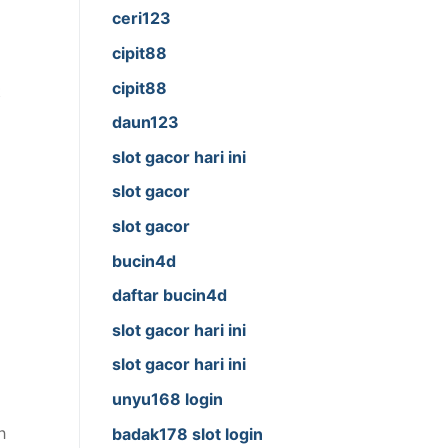
ceri123
cipit88
cipit88
t
daun123
slot gacor hari ini
slot gacor
slot gacor
bucin4d
daftar bucin4d
slot gacor hari ini
slot gacor hari ini
unyu168 login
h
badak178 slot login