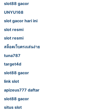
slot88 gacor
UNYU168
slot gacor hari ini
slot resmi
slot resmi
สล็อตเว็บตรงเล่นง่าย
tuna787
target4d
slot88 gacor
link slot
apizeus777 daftar
slot88 gacor
situs slot