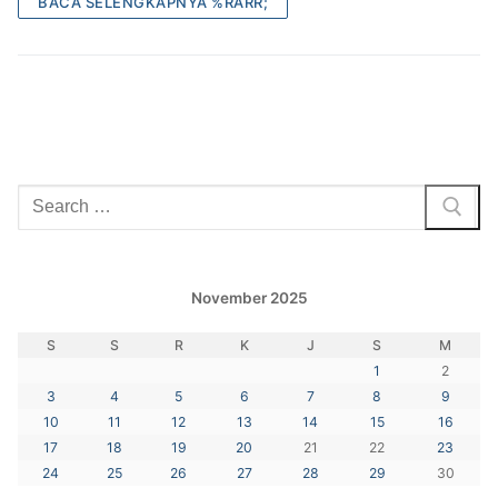
BACA SELENGKAPNYA %RARR;
Cari:
November 2025
S
S
R
K
J
S
M
1
2
3
4
5
6
7
8
9
10
11
12
13
14
15
16
17
18
19
20
21
22
23
24
25
26
27
28
29
30