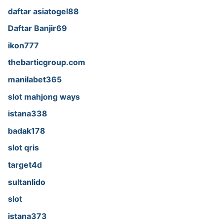
daftar asiatogel88
Daftar Banjir69
ikon777
thebarticgroup.com
manilabet365
slot mahjong ways
istana338
badak178
slot qris
target4d
sultanlido
slot
istana373