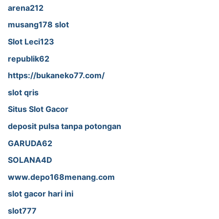
arena212
musang178 slot
Slot Leci123
republik62
https://bukaneko77.com/
slot qris
Situs Slot Gacor
deposit pulsa tanpa potongan
GARUDA62
SOLANA4D
www.depo168menang.com
slot gacor hari ini
slot777