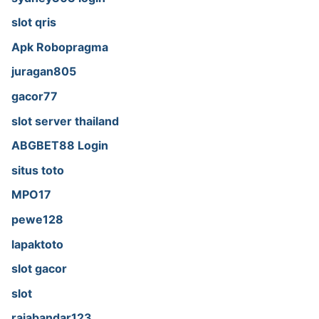
slot qris
Apk Robopragma
juragan805
gacor77
slot server thailand
ABGBET88 Login
situs toto
MPO17
pewe128
lapaktoto
slot gacor
slot
rajabandar123