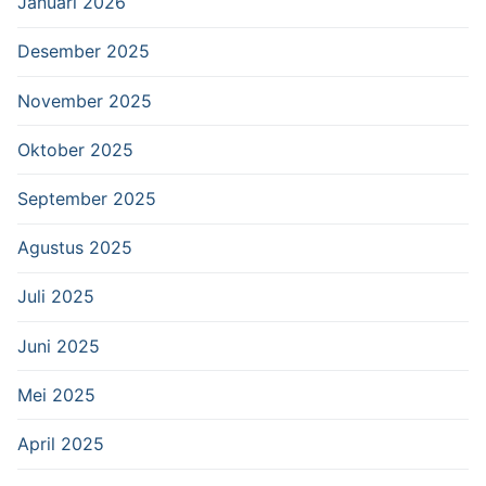
Januari 2026
Desember 2025
November 2025
Oktober 2025
September 2025
Agustus 2025
Juli 2025
Juni 2025
Mei 2025
April 2025