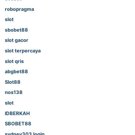
robopragma
slot
sbobet88
slot gacor
slot terpercaya
slot qris
abgbet88
Slot88
nos138
slot
IDBERKAH
SBOBET88
sydney303 login