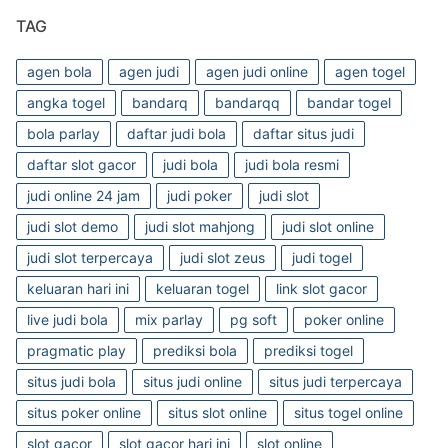
TAG
agen bola
agen judi
agen judi online
agen togel
angka togel
bandarq
bandarqq
bandar togel
bola parlay
daftar judi bola
daftar situs judi
daftar slot gacor
judi bola
judi bola resmi
judi online 24 jam
judi poker
judi slot
judi slot demo
judi slot mahjong
judi slot online
judi slot terpercaya
judi slot zeus
judi togel
keluaran hari ini
keluaran togel
link slot gacor
live judi bola
mix parlay
pg soft
poker online
pragmatic play
prediksi bola
prediksi togel
situs judi bola
situs judi online
situs judi terpercaya
situs poker online
situs slot online
situs togel online
slot gacor
slot gacor hari ini
slot online