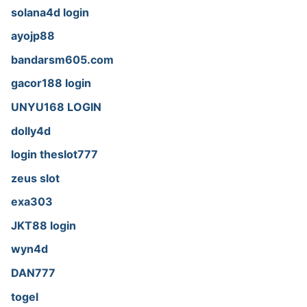
solana4d login
ayojp88
bandarsm605.com
gacor188 login
UNYU168 LOGIN
dolly4d
login theslot777
zeus slot
exa303
JKT88 login
wyn4d
DAN777
togel