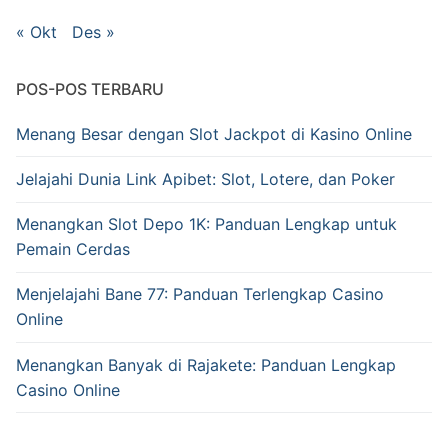
« Okt
Des »
POS-POS TERBARU
Menang Besar dengan Slot Jackpot di Kasino Online
Jelajahi Dunia Link Apibet: Slot, Lotere, dan Poker
Menangkan Slot Depo 1K: Panduan Lengkap untuk
Pemain Cerdas
Menjelajahi Bane 77: Panduan Terlengkap Casino
Online
Menangkan Banyak di Rajakete: Panduan Lengkap
Casino Online