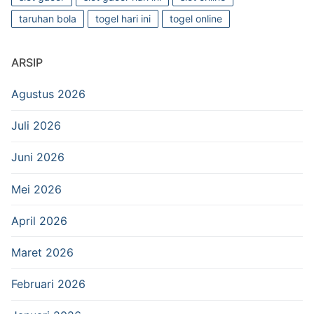
taruhan bola
togel hari ini
togel online
ARSIP
Agustus 2026
Juli 2026
Juni 2026
Mei 2026
April 2026
Maret 2026
Februari 2026