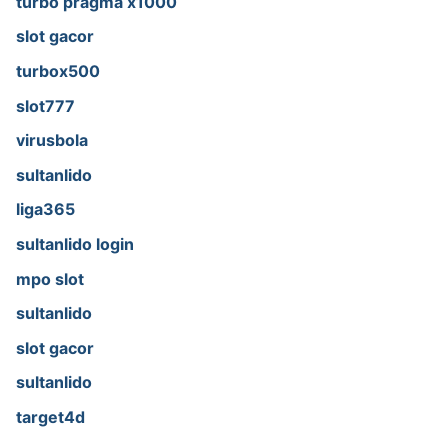
turbo pragma x1000
slot gacor
turbox500
slot777
virusbola
sultanlido
liga365
sultanlido login
mpo slot
sultanlido
slot gacor
sultanlido
target4d