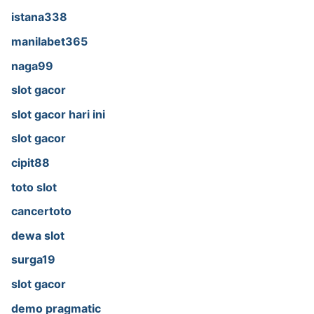
istana338
manilabet365
naga99
slot gacor
slot gacor hari ini
slot gacor
cipit88
toto slot
cancertoto
dewa slot
surga19
slot gacor
demo pragmatic