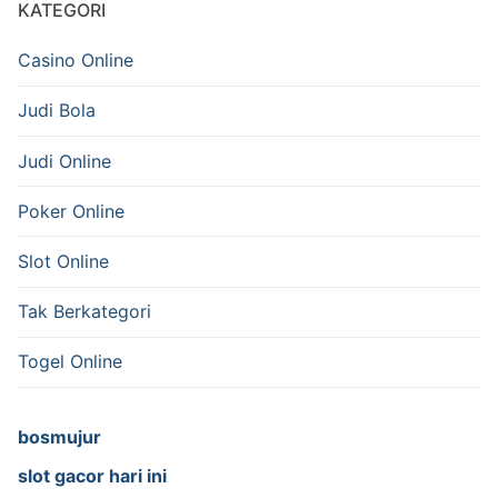
KATEGORI
Casino Online
Judi Bola
Judi Online
Poker Online
Slot Online
Tak Berkategori
Togel Online
bosmujur
slot gacor hari ini