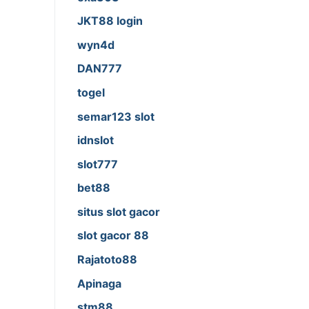
JKT88 login
wyn4d
DAN777
togel
semar123 slot
idnslot
slot777
bet88
situs slot gacor
slot gacor 88
Rajatoto88
Apinaga
stm88