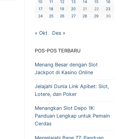
10
11
12
13
14
15
16
17
18
19
20
21
22
23
24
25
26
27
28
29
30
« Okt
Des »
POS-POS TERBARU
Menang Besar dengan Slot
Jackpot di Kasino Online
Jelajahi Dunia Link Apibet: Slot,
Lotere, dan Poker
Menangkan Slot Depo 1K:
Panduan Lengkap untuk Pemain
Cerdas
Menjelajahi Bane 77: Panduan