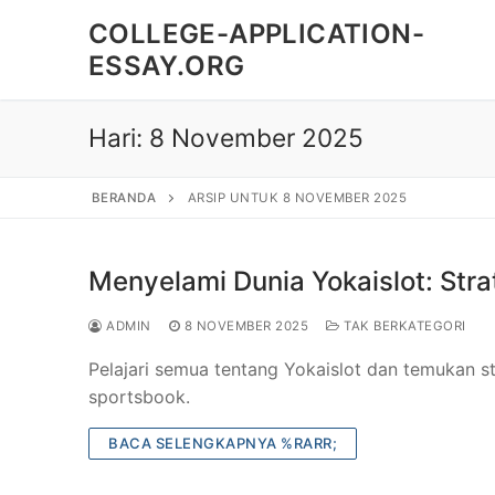
Lompat
COLLEGE-APPLICATION-
ke
ESSAY.ORG
konten
Hari:
8 November 2025
BERANDA
ARSIP UNTUK 8 NOVEMBER 2025
Menyelami Dunia Yokaislot: Stra
ADMIN
8 NOVEMBER 2025
TAK BERKATEGORI
Pelajari semua tentang Yokaislot dan temukan str
sportsbook.
BACA SELENGKAPNYA %RARR;