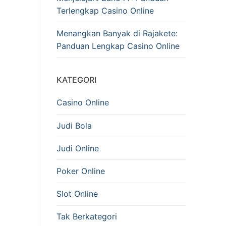
Terlengkap Casino Online
Menangkan Banyak di Rajakete:
Panduan Lengkap Casino Online
KATEGORI
Casino Online
Judi Bola
Judi Online
Poker Online
Slot Online
Tak Berkategori