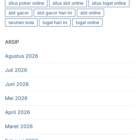
situs poker online
situs slot online
situs togel online
slot gacor
slot gacor hari ini
slot online
taruhan bola
togel hari ini
togel online
ARSIP
Agustus 2026
Juli 2026
Juni 2026
Mei 2026
April 2026
Maret 2026