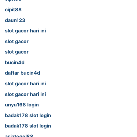
cipit88
daun123
slot gacor hari ini
slot gacor
slot gacor
bucin4d
daftar bucin4d
slot gacor hari ini
slot gacor hari ini
unyu168 login
badak178 slot login
badak178 slot login
asiatogel88