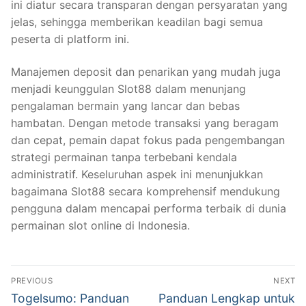
ini diatur secara transparan dengan persyaratan yang
jelas, sehingga memberikan keadilan bagi semua
peserta di platform ini.
Manajemen deposit dan penarikan yang mudah juga
menjadi keunggulan Slot88 dalam menunjang
pengalaman bermain yang lancar dan bebas
hambatan. Dengan metode transaksi yang beragam
dan cepat, pemain dapat fokus pada pengembangan
strategi permainan tanpa terbebani kendala
administratif. Keseluruhan aspek ini menunjukkan
bagaimana Slot88 secara komprehensif mendukung
pengguna dalam mencapai performa terbaik di dunia
permainan slot online di Indonesia.
Navigasi
PREVIOUS
NEXT
pos
Previous
Next
Togelsumo: Panduan
Panduan Lengkap untuk