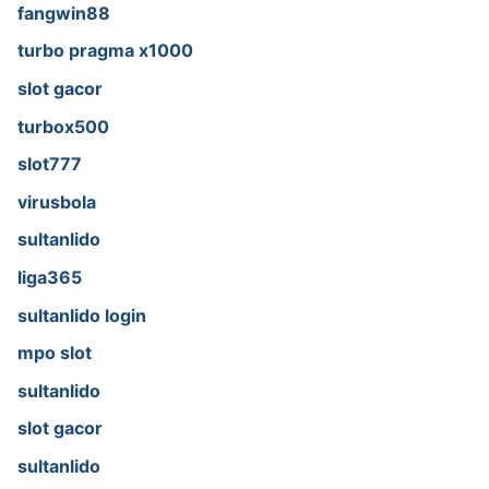
fangwin88
turbo pragma x1000
slot gacor
turbox500
slot777
virusbola
sultanlido
liga365
sultanlido login
mpo slot
sultanlido
slot gacor
sultanlido