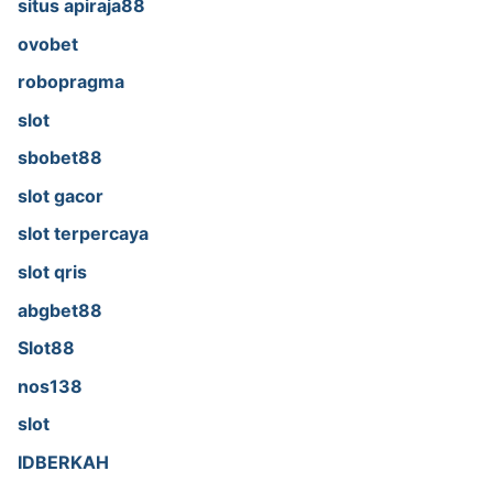
situs apiraja88
ovobet
robopragma
slot
sbobet88
slot gacor
slot terpercaya
slot qris
abgbet88
Slot88
nos138
slot
IDBERKAH