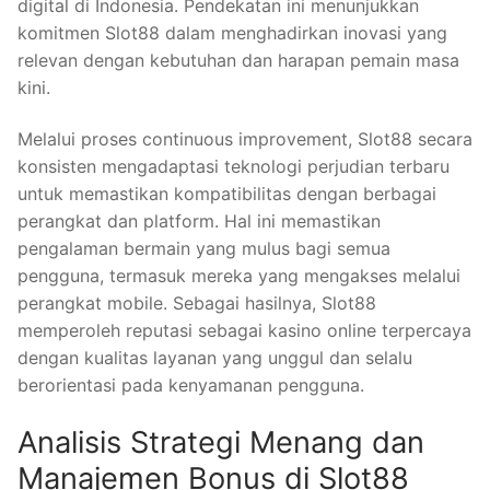
digital di Indonesia. Pendekatan ini menunjukkan
komitmen Slot88 dalam menghadirkan inovasi yang
relevan dengan kebutuhan dan harapan pemain masa
kini.
Melalui proses continuous improvement, Slot88 secara
konsisten mengadaptasi teknologi perjudian terbaru
untuk memastikan kompatibilitas dengan berbagai
perangkat dan platform. Hal ini memastikan
pengalaman bermain yang mulus bagi semua
pengguna, termasuk mereka yang mengakses melalui
perangkat mobile. Sebagai hasilnya, Slot88
memperoleh reputasi sebagai kasino online terpercaya
dengan kualitas layanan yang unggul dan selalu
berorientasi pada kenyamanan pengguna.
Analisis Strategi Menang dan
Manajemen Bonus di Slot88