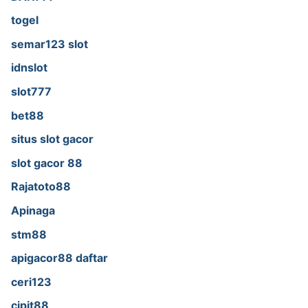
togel
semar123 slot
idnslot
slot777
bet88
situs slot gacor
slot gacor 88
Rajatoto88
Apinaga
stm88
apigacor88 daftar
ceri123
cipit88