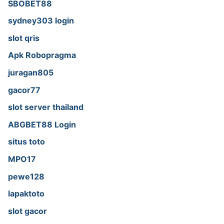
SBOBET88
sydney303 login
slot qris
Apk Robopragma
juragan805
gacor77
slot server thailand
ABGBET88 Login
situs toto
MPO17
pewe128
lapaktoto
slot gacor