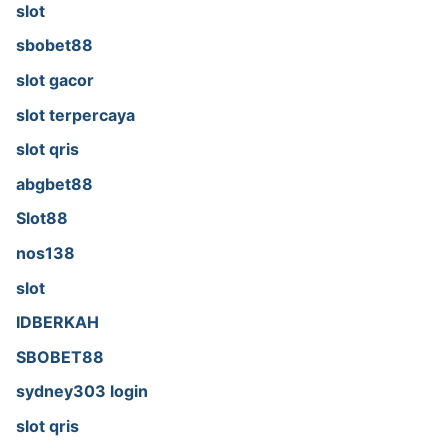
slot
sbobet88
slot gacor
slot terpercaya
slot qris
abgbet88
Slot88
nos138
slot
IDBERKAH
SBOBET88
sydney303 login
slot qris