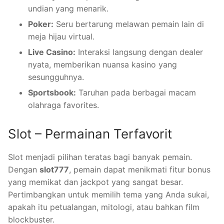
undian yang menarik.
Poker:
Seru bertarung melawan pemain lain di
meja hijau virtual.
Live Casino:
Interaksi langsung dengan dealer
nyata, memberikan nuansa kasino yang
sesungguhnya.
Sportsbook:
Taruhan pada berbagai macam
olahraga favorites.
Slot – Permainan Terfavorit
Slot menjadi pilihan teratas bagi banyak pemain.
Dengan
slot777
, pemain dapat menikmati fitur bonus
yang memikat dan jackpot yang sangat besar.
Pertimbangkan untuk memilih tema yang Anda sukai,
apakah itu petualangan, mitologi, atau bahkan film
blockbuster.