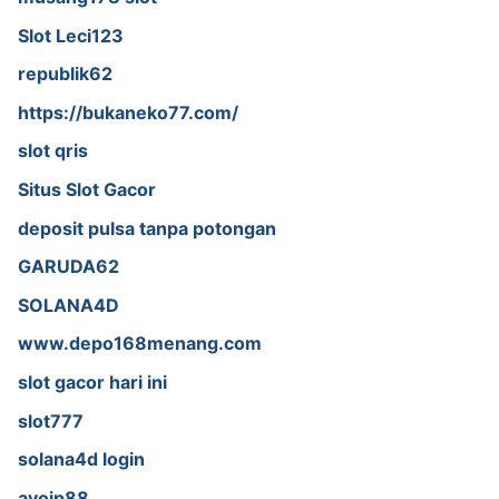
Slot Leci123
republik62
https://bukaneko77.com/
slot qris
Situs Slot Gacor
deposit pulsa tanpa potongan
GARUDA62
SOLANA4D
www.depo168menang.com
slot gacor hari ini
slot777
solana4d login
ayojp88