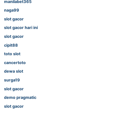
manilabet365
naga99
slot gacor
slot gacor hari ini
slot gacor
cipit88
toto slot
cancertoto
dewa slot
surga19
slot gacor
demo pragmatic
slot gacor