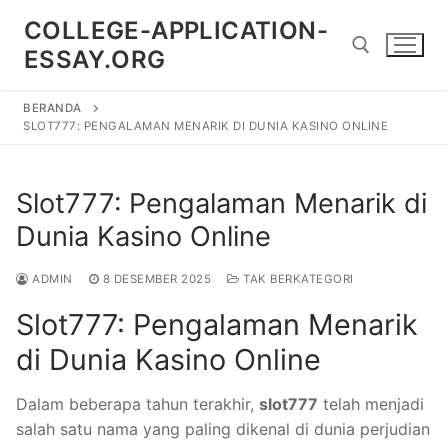
Lompat
COLLEGE-APPLICATION-
ke
ESSAY.ORG
konten
BERANDA
Cari:
SLOT777: PENGALAMAN MENARIK DI DUNIA KASINO ONLINE
Slot777: Pengalaman Menarik di
Dunia Kasino Online
ADMIN
8 DESEMBER 2025
TAK BERKATEGORI
Slot777: Pengalaman Menarik
di Dunia Kasino Online
Dalam beberapa tahun terakhir,
slot777
telah menjadi
salah satu nama yang paling dikenal di dunia perjudian