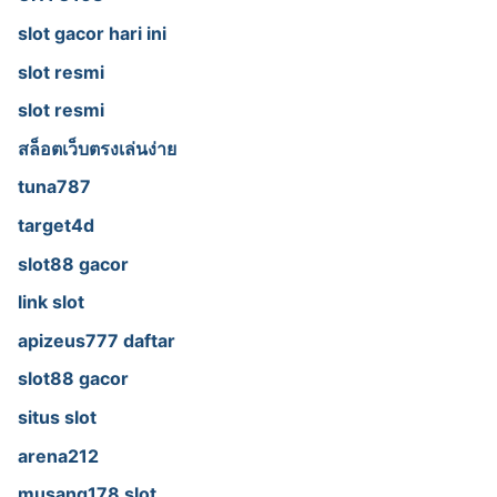
slot gacor hari ini
slot resmi
slot resmi
สล็อตเว็บตรงเล่นง่าย
tuna787
target4d
slot88 gacor
link slot
apizeus777 daftar
slot88 gacor
situs slot
arena212
musang178 slot