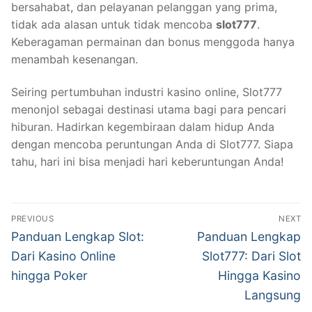
bersahabat, dan pelayanan pelanggan yang prima,
tidak ada alasan untuk tidak mencoba
slot777
.
Keberagaman permainan dan bonus menggoda hanya
menambah kesenangan.
Seiring pertumbuhan industri kasino online, Slot777
menonjol sebagai destinasi utama bagi para pencari
hiburan. Hadirkan kegembiraan dalam hidup Anda
dengan mencoba peruntungan Anda di Slot777. Siapa
tahu, hari ini bisa menjadi hari keberuntungan Anda!
Navigasi
PREVIOUS
NEXT
pos
Previous
Next
Panduan Lengkap Slot:
Panduan Lengkap
post:
post:
Dari Kasino Online
Slot777: Dari Slot
hingga Poker
Hingga Kasino
Langsung