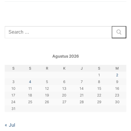
Cari:
Agustus 2026
S
S
R
K
J
S
M
1
2
3
4
5
6
7
8
9
10
11
12
13
14
15
16
17
18
19
20
21
22
23
24
25
26
27
28
29
30
31
« Jul