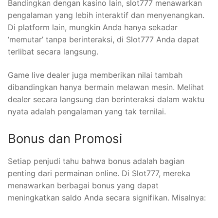
Bandingkan dengan kasino lain, slot777 menawarkan
pengalaman yang lebih interaktif dan menyenangkan.
Di platform lain, mungkin Anda hanya sekadar
‘memutar’ tanpa berinteraksi, di Slot777 Anda dapat
terlibat secara langsung.
Game live dealer juga memberikan nilai tambah
dibandingkan hanya bermain melawan mesin. Melihat
dealer secara langsung dan berinteraksi dalam waktu
nyata adalah pengalaman yang tak ternilai.
Bonus dan Promosi
Setiap penjudi tahu bahwa bonus adalah bagian
penting dari permainan online. Di Slot777, mereka
menawarkan berbagai bonus yang dapat
meningkatkan saldo Anda secara signifikan. Misalnya: