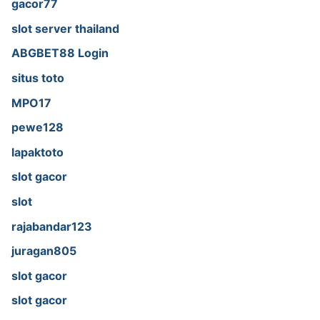
gacor77
slot server thailand
ABGBET88 Login
situs toto
MPO17
pewe128
lapaktoto
slot gacor
slot
rajabandar123
juragan805
slot gacor
slot gacor