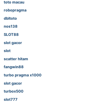
toto macau
robopragma
dbltoto
nos138
SLOT88
slot gacor
slot
scatter hitam
fangwin88
turbo pragma x1000
slot gacor
turbox500
slot777