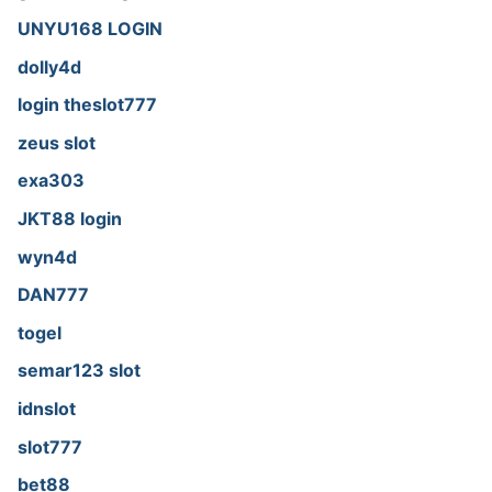
UNYU168 LOGIN
dolly4d
login theslot777
zeus slot
exa303
JKT88 login
wyn4d
DAN777
togel
semar123 slot
idnslot
slot777
bet88