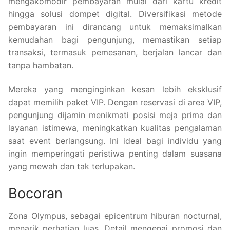
mengakomodir pembayaran mulai dari kartu kredit
hingga solusi dompet digital. Diversifikasi metode
pembayaran ini dirancang untuk memaksimalkan
kemudahan bagi pengunjung, memastikan setiap
transaksi, termasuk pemesanan, berjalan lancar dan
tanpa hambatan.
Mereka yang menginginkan kesan lebih eksklusif
dapat memilih paket VIP. Dengan reservasi di area VIP,
pengunjung dijamin menikmati posisi meja prima dan
layanan istimewa, meningkatkan kualitas pengalaman
saat event berlangsung. Ini ideal bagi individu yang
ingin memperingati peristiwa penting dalam suasana
yang mewah dan tak terlupakan.
Bocoran
Zona Olympus, sebagai epicentrum hiburan nocturnal,
menarik perhatian luas. Detail mengenai promosi dan