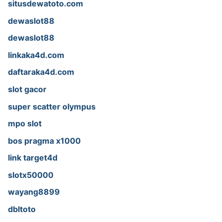
situsdewatoto.com
dewaslot88
dewaslot88
linkaka4d.com
daftaraka4d.com
slot gacor
super scatter olympus
mpo slot
bos pragma x1000
link target4d
slotx50000
wayang8899
dbltoto