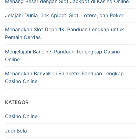
Menang Besar dengan Slot Jackpot di Kasino Online
Jelajahi Dunia Link Apibet: Slot, Lotere, dan Poker
Menangkan Slot Depo 1K: Panduan Lengkap untuk
Pemain Cerdas
Menjelajahi Bane 77: Panduan Terlengkap Casino
Online
Menangkan Banyak di Rajakete: Panduan Lengkap
Casino Online
KATEGORI
Casino Online
Judi Bola