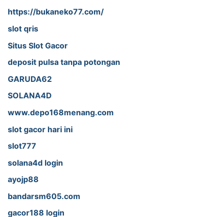
https://bukaneko77.com/
slot qris
Situs Slot Gacor
deposit pulsa tanpa potongan
GARUDA62
SOLANA4D
www.depo168menang.com
slot gacor hari ini
slot777
solana4d login
ayojp88
bandarsm605.com
gacor188 login