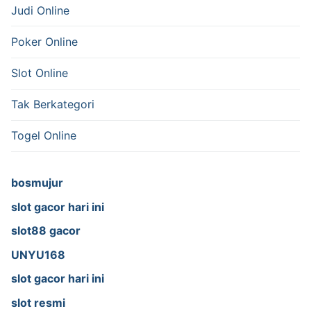
Judi Online
Poker Online
Slot Online
Tak Berkategori
Togel Online
bosmujur
slot gacor hari ini
slot88 gacor
UNYU168
slot gacor hari ini
slot resmi