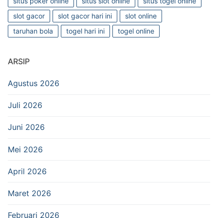
situs poker online
situs slot online
situs togel online
slot gacor
slot gacor hari ini
slot online
taruhan bola
togel hari ini
togel online
ARSIP
Agustus 2026
Juli 2026
Juni 2026
Mei 2026
April 2026
Maret 2026
Februari 2026