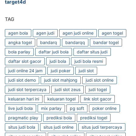
target4d
TAG
agen bola
agen judi
agen judi online
agen togel
angka togel
bandarq
bandarqq
bandar togel
bola parlay
daftar judi bola
daftar situs judi
daftar slot gacor
judi bola
judi bola resmi
judi online 24 jam
judi poker
judi slot
judi slot demo
judi slot mahjong
judi slot online
judi slot terpercaya
judi slot zeus
judi togel
keluaran hari ini
keluaran togel
link slot gacor
live judi bola
mix parlay
pg soft
poker online
pragmatic play
prediksi bola
prediksi togel
situs judi bola
situs judi online
situs judi terpercaya