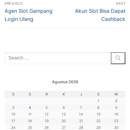
Navigasi
PREVIOUS
NEXT
pos
Previous
Next
Agen Slot Gampang
Akun Slot Bisa Dapat
post:
post:
Login Ulang
Cashback
Cari:
Agustus 2026
S
S
R
K
J
S
M
1
2
3
4
5
6
7
8
9
10
11
12
13
14
15
16
17
18
19
20
21
22
23
24
25
26
27
28
29
30