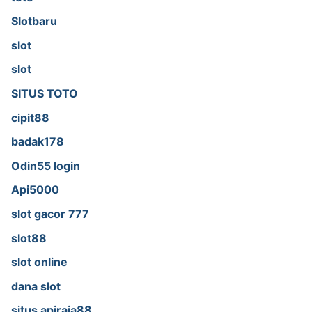
Slotbaru
slot
slot
SITUS TOTO
cipit88
badak178
Odin55 login
Api5000
slot gacor 777
slot88
slot online
dana slot
situs apiraja88