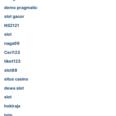
demo pragmatic
slot gacor
NS2121
slot
naga99
Ceri123
tiket123
slot88
situs casino
dewa slot
slot
hokiraja
toto