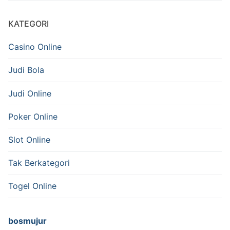
KATEGORI
Casino Online
Judi Bola
Judi Online
Poker Online
Slot Online
Tak Berkategori
Togel Online
bosmujur