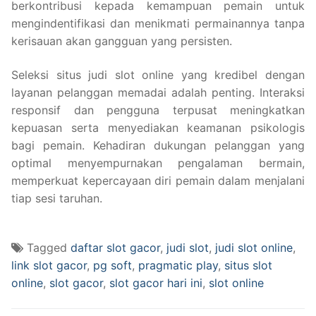
berkontribusi kepada kemampuan pemain untuk
mengindentifikasi dan menikmati permainannya tanpa
kerisauan akan gangguan yang persisten.
Seleksi situs judi slot online yang kredibel dengan
layanan pelanggan memadai adalah penting. Interaksi
responsif dan pengguna terpusat meningkatkan
kepuasan serta menyediakan keamanan psikologis
bagi pemain. Kehadiran dukungan pelanggan yang
optimal menyempurnakan pengalaman bermain,
memperkuat kepercayaan diri pemain dalam menjalani
tiap sesi taruhan.
Tagged
daftar slot gacor
,
judi slot
,
judi slot online
,
link slot gacor
,
pg soft
,
pragmatic play
,
situs slot
online
,
slot gacor
,
slot gacor hari ini
,
slot online