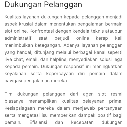
Dukungan Pelanggan
Kualitas layanan dukungan kepada pelanggan menjadi
aspek krusial dalam menentukan pengalaman bermain
slot online. Konfrontasi dengan kendala teknis ataupun
administratif saat berjudi online kerap kali
menimbulkan ketegangan. Adanya layanan pelanggan
yang handal, ditunjang melalui berbagai kanal seperti
live chat, email, dan helpline, menyediakan solusi lega
kepada pemain. Dukungan responsif ini meningkatkan
keyakinan serta kepercayaan diri pemain dalam
navigasi pengalaman mereka.
Tim dukungan pelanggan dari agen slot resmi
biasanya menampilkan kualitas pelayanan prima.
Kesiapsiagaan mereka dalam menjawab pertanyaan
serta mengatasi isu memberikan dampak positif bagi
pemain. Efisiensi dan kecepatan dukungan