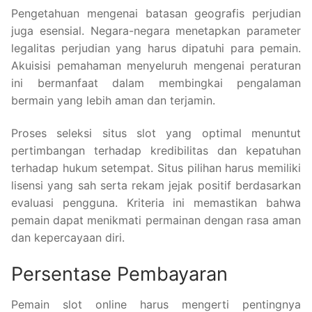
Pengetahuan mengenai batasan geografis perjudian
juga esensial. Negara-negara menetapkan parameter
legalitas perjudian yang harus dipatuhi para pemain.
Akuisisi pemahaman menyeluruh mengenai peraturan
ini bermanfaat dalam membingkai pengalaman
bermain yang lebih aman dan terjamin.
Proses seleksi situs slot yang optimal menuntut
pertimbangan terhadap kredibilitas dan kepatuhan
terhadap hukum setempat. Situs pilihan harus memiliki
lisensi yang sah serta rekam jejak positif berdasarkan
evaluasi pengguna. Kriteria ini memastikan bahwa
pemain dapat menikmati permainan dengan rasa aman
dan kepercayaan diri.
Persentase Pembayaran
Pemain slot online harus mengerti pentingnya