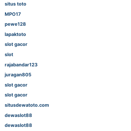
situs toto
MPO17
pewe128
lapaktoto
slot gacor
slot
rajabandar123
juragan805
slot gacor
slot gacor
situsdewatoto.com
dewaslot88
dewaslot88