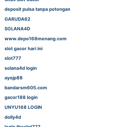
deposit pulsa tanpa potongan
GARUDA62
SOLANA4D
www.depo168menang.com
slot gacor hari ini
slot777
solana4d login
ayojp88
bandarsm605.com
gacor188 login
UNYU168 LOGIN
dolly4d
login theslot777