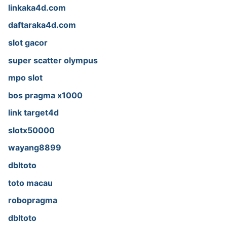
linkaka4d.com
daftaraka4d.com
slot gacor
super scatter olympus
mpo slot
bos pragma x1000
link target4d
slotx50000
wayang8899
dbltoto
toto macau
robopragma
dbltoto