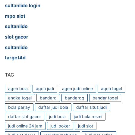
sultanlido login
mpo slot
sultanlido
slot gacor
sultanlido
target4d
TAG
agen bola
agen judi
agen judi online
agen togel
angka togel
bandarq
bandarqq
bandar togel
bola parlay
daftar judi bola
daftar situs judi
daftar slot gacor
judi bola
judi bola resmi
judi online 24 jam
judi poker
judi slot