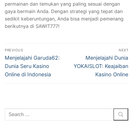
permainan dan temukan yang paling sesuai dengan
gaya bermain Anda. Dengan strategi yang tepat dan
sedikit keberuntungan, Anda bisa menjadi pemenang
berikutnya di SAWIT777!
Navigasi
PREVIOUS
NEXT
pos
Previous
Next
Menjelajahi Garuda62:
Menjelajahi Dunia
post:
post:
Dunia Seru Kasino
YOKAISLOT: Keajaiban
Online di Indonesia
Kasino Online
Cari: