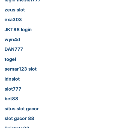
zeus slot
exa303
JKT88 login
wyn4d
DAN777
togel
semar123 slot
idnslot
slot777
bet88
situs slot gacor
slot gacor 88