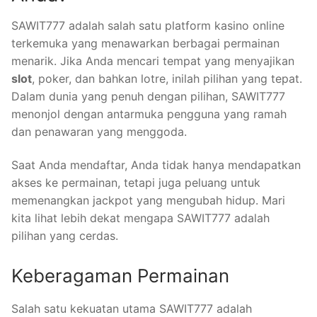
SAWIT777 adalah salah satu platform kasino online
terkemuka yang menawarkan berbagai permainan
menarik. Jika Anda mencari tempat yang menyajikan
slot
, poker, dan bahkan lotre, inilah pilihan yang tepat.
Dalam dunia yang penuh dengan pilihan, SAWIT777
menonjol dengan antarmuka pengguna yang ramah
dan penawaran yang menggoda.
Saat Anda mendaftar, Anda tidak hanya mendapatkan
akses ke permainan, tetapi juga peluang untuk
memenangkan jackpot yang mengubah hidup. Mari
kita lihat lebih dekat mengapa SAWIT777 adalah
pilihan yang cerdas.
Keberagaman Permainan
Salah satu kekuatan utama SAWIT777 adalah