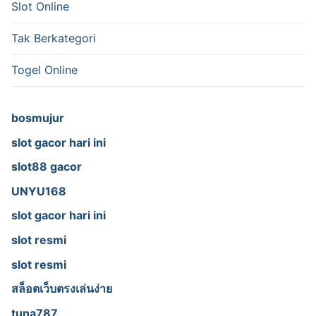
Slot Online
Tak Berkategori
Togel Online
bosmujur
slot gacor hari ini
slot88 gacor
UNYU168
slot gacor hari ini
slot resmi
slot resmi
สล็อตเว็บตรงเล่นง่าย
tuna787