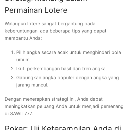
Permainan Lotere
Walaupun lotere sangat bergantung pada
keberuntungan, ada beberapa tips yang dapat
membantu Anda:
Pilih angka secara acak untuk menghindari pola
umum.
Ikuti perkembangan hasil dan tren angka.
Gabungkan angka populer dengan angka yang
jarang muncul.
Dengan menerapkan strategi ini, Anda dapat
meningkatkan peluang Anda untuk menjadi pemenang
di SAWIT777.
Poker: Uji Keterampilan Anda di