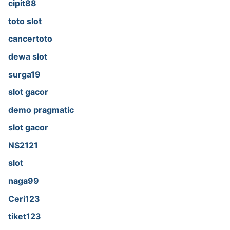
cipit88
toto slot
cancertoto
dewa slot
surga19
slot gacor
demo pragmatic
slot gacor
NS2121
slot
naga99
Ceri123
tiket123