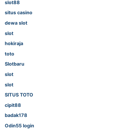
slot88
situs casino
dewa slot
slot
hokiraja
toto
Slotbaru
slot
slot
SITUS TOTO
cipit88
badak178
Odin55 login