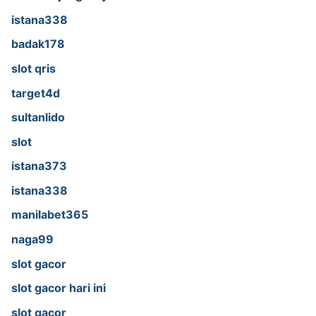
istana338
badak178
slot qris
target4d
sultanlido
slot
istana373
istana338
manilabet365
naga99
slot gacor
slot gacor hari ini
slot gacor