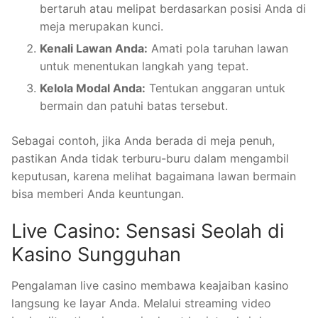
bertaruh atau melipat berdasarkan posisi Anda di
meja merupakan kunci.
Kenali Lawan Anda:
Amati pola taruhan lawan
untuk menentukan langkah yang tepat.
Kelola Modal Anda:
Tentukan anggaran untuk
bermain dan patuhi batas tersebut.
Sebagai contoh, jika Anda berada di meja penuh,
pastikan Anda tidak terburu-buru dalam mengambil
keputusan, karena melihat bagaimana lawan bermain
bisa memberi Anda keuntungan.
Live Casino: Sensasi Seolah di
Kasino Sungguhan
Pengalaman live casino membawa keajaiban kasino
langsung ke layar Anda. Melalui streaming video