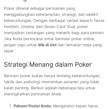
Poker dikenal sebagai permainan yang
menggabungkan keterampilan, strategi, dan sedikit
keberuntungan. Dengan berbagai variasi seperti Texas
Hold’em, Omaha, dan Seven Card Stud, poker
menyajikan tantangan yang menarik bagi para pemain.
Jika Anda berencana untuk bermain poker online,
jangan ragu untuk
klik di sini
dan temukan meja yang
tepat.
Strategi Menang dalam Poker
Bermain poker bukan hanya tentang keberuntungan;
taktik dan psikologi memainkan peranan yang tidak
kalah penting. Berikut adalah beberapa tips untuk
meningkatkan permainan Anda:
Pahami Posisi Anda:
Mengetahui kapan harus