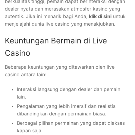
berkualitas tinggi, pemain dapat berinteraksi dengan
dealer nyata dan merasakan atmosfer kasino yang
autentik. Jika ini menarik bagi Anda,
klik di sini
untuk
menjelajahi dunia live casino yang menakjubkan.
Keuntungan Bermain di Live
Casino
Beberapa keuntungan yang ditawarkan oleh live
casino antara lain:
Interaksi langsung dengan dealer dan pemain
lain.
Pengalaman yang lebih imersif dan realistis
dibandingkan dengan permainan biasa.
Berbagai pilihan permainan yang dapat diakses
kapan saja.