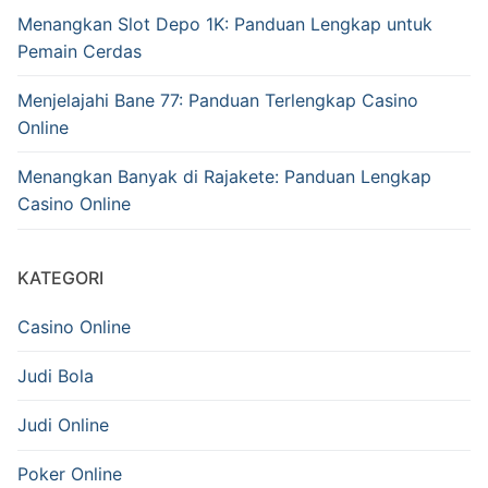
Menangkan Slot Depo 1K: Panduan Lengkap untuk
Pemain Cerdas
Menjelajahi Bane 77: Panduan Terlengkap Casino
Online
Menangkan Banyak di Rajakete: Panduan Lengkap
Casino Online
KATEGORI
Casino Online
Judi Bola
Judi Online
Poker Online