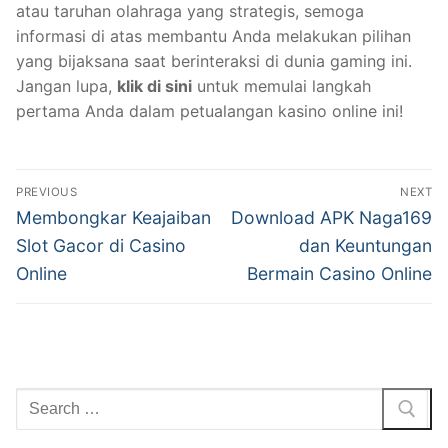
atau taruhan olahraga yang strategis, semoga
informasi di atas membantu Anda melakukan pilihan
yang bijaksana saat berinteraksi di dunia gaming ini.
Jangan lupa,
klik di sini
untuk memulai langkah
pertama Anda dalam petualangan kasino online ini!
Navigasi
PREVIOUS
NEXT
pos
Previous
Next
Membongkar Keajaiban
Download APK Naga169
post:
post:
Slot Gacor di Casino
dan Keuntungan
Online
Bermain Casino Online
Cari: