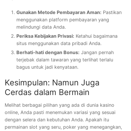
Gunakan Metode Pembayaran Aman:
Pastikan
menggunakan platform pembayaran yang
melindungi data Anda.
Periksa Kebijakan Privasi:
Ketahui bagaimana
situs menggunakan data pribadi Anda.
Berhati-hati dengan Bonus:
Jangan pernah
terjebak dalam tawaran yang terlihat terlalu
bagus untuk jadi kenyataan.
Kesimpulan: Namun Juga
Cerdas dalam Bermain
Melihat berbagai pilihan yang ada di dunia kasino
online, Anda pasti menemukan variasi yang sesuai
dengan selera dan kebutuhan Anda. Apakah itu
permainan slot yang seru, poker yang menegangkan,