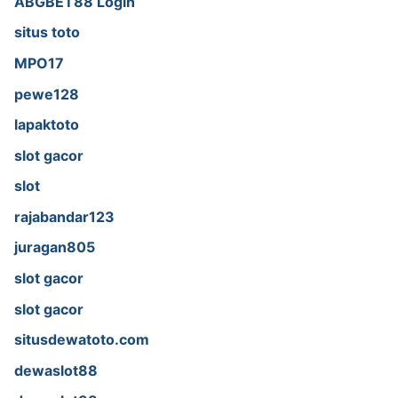
ABGBET88 Login
situs toto
MPO17
pewe128
lapaktoto
slot gacor
slot
rajabandar123
juragan805
slot gacor
slot gacor
situsdewatoto.com
dewaslot88