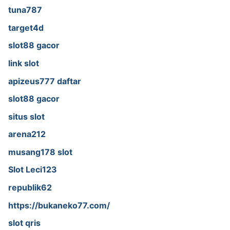
tuna787
target4d
slot88 gacor
link slot
apizeus777 daftar
slot88 gacor
situs slot
arena212
musang178 slot
Slot Leci123
republik62
https://bukaneko77.com/
slot qris