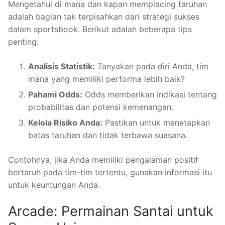
Mengetahui di mana dan kapan memplacing taruhan
adalah bagian tak terpisahkan dari strategi sukses
dalam sportsbook. Berikut adalah beberapa tips
penting:
Analisis Statistik:
Tanyakan pada diri Anda, tim
mana yang memiliki performa lebih baik?
Pahami Odds:
Odds memberikan indikasi tentang
probabilitas dan potensi kemenangan.
Kelola Risiko Anda:
Pastikan untuk menetapkan
batas taruhan dan tidak terbawa suasana.
Contohnya, jika Anda memiliki pengalaman positif
bertaruh pada tim-tim tertentu, gunakan informasi itu
untuk keuntungan Anda.
Arcade: Permainan Santai untuk