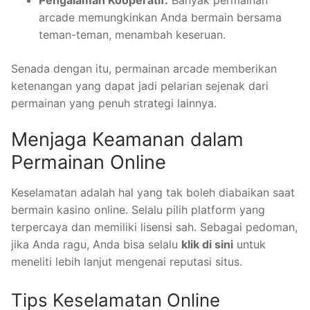
Pengalaman Kooperatif:
Banyak permainan
arcade memungkinkan Anda bermain bersama
teman-teman, menambah keseruan.
Senada dengan itu, permainan arcade memberikan
ketenangan yang dapat jadi pelarian sejenak dari
permainan yang penuh strategi lainnya.
Menjaga Keamanan dalam
Permainan Online
Keselamatan adalah hal yang tak boleh diabaikan saat
bermain kasino online. Selalu pilih platform yang
terpercaya dan memiliki lisensi sah. Sebagai pedoman,
jika Anda ragu, Anda bisa selalu
klik di sini
untuk
meneliti lebih lanjut mengenai reputasi situs.
Tips Keselamatan Online