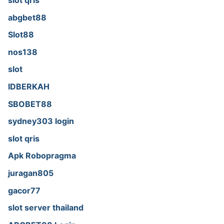
slot qris
abgbet88
Slot88
nos138
slot
IDBERKAH
SBOBET88
sydney303 login
slot qris
Apk Robopragma
juragan805
gacor77
slot server thailand