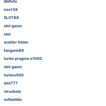
dbltoto
nos138
SLOT88
slot gacor
slot
scatter hitam
fangwin88
turbo pragma x1000
slot gacor
turbox500
slot777
virusbola
sultanlido