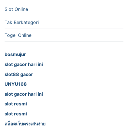
Slot Online
Tak Berkategori
Togel Online
bosmujur
slot gacor hari ini
slot88 gacor
UNYU168
slot gacor hari ini
slot resmi
slot resmi
สล็อตเว็บตรงเล่นง่าย