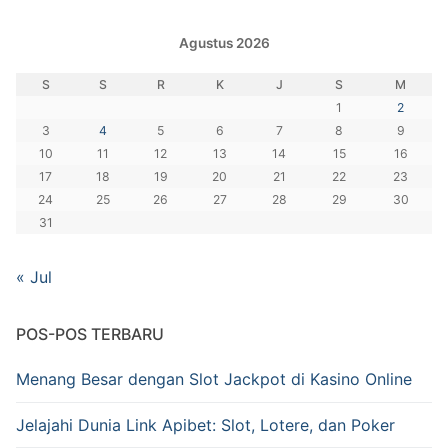
Agustus 2026
S
S
R
K
J
S
M
1
2
3
4
5
6
7
8
9
10
11
12
13
14
15
16
17
18
19
20
21
22
23
24
25
26
27
28
29
30
31
« Jul
POS-POS TERBARU
Menang Besar dengan Slot Jackpot di Kasino Online
Jelajahi Dunia Link Apibet: Slot, Lotere, dan Poker