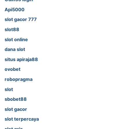
Api5000
slot gacor 777
slot88
slot online
dana slot
situs apiraja88
ovobet
robopragma
slot
sbobet88
slot gacor
slot terpercaya