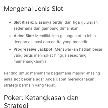
Mengenal Jenis Slot
Slot Klasik:
Biasanya terdiri dari tiga gulungan,
sederhana dan gampang dimainkan.
Video Slot:
Memiliki lima gulungan atau lebih
dengan animasi dan cerita yang menarik.
Progressive Jackpot:
Menawarkan hadiah besar
yang terus meningkat hingga seseorang
memenangkannya.
Penting untuk memahami bagaimana masing-masing
jenis slot bekerja agar Anda dapat merencanakan
strategi bermain yang tepat.
Poker: Ketangkasan dan
Strategi