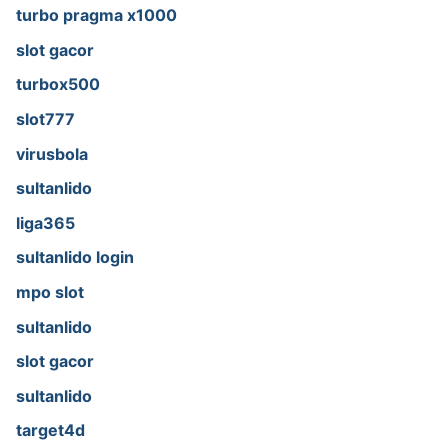
turbo pragma x1000
slot gacor
turbox500
slot777
virusbola
sultanlido
liga365
sultanlido login
mpo slot
sultanlido
slot gacor
sultanlido
target4d