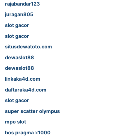
rajabandar123
juragan805
slot gacor
slot gacor
situsdewatoto.com
dewaslot88
dewaslot88
linkaka4d.com
daftaraka4d.com
slot gacor
super scatter olympus
mpo slot
bos pragma x1000