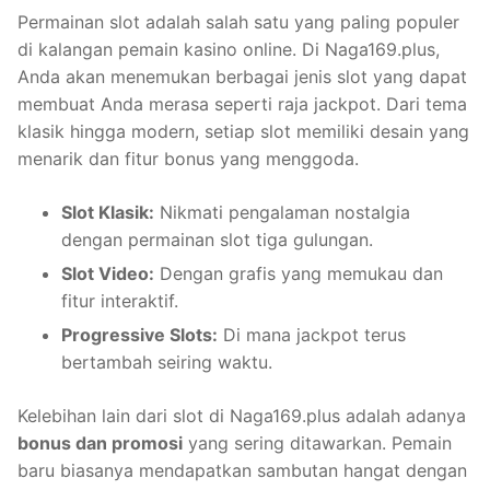
Permainan slot adalah salah satu yang paling populer
di kalangan pemain kasino online. Di Naga169.plus,
Anda akan menemukan berbagai jenis slot yang dapat
membuat Anda merasa seperti raja jackpot. Dari tema
klasik hingga modern, setiap slot memiliki desain yang
menarik dan fitur bonus yang menggoda.
Slot Klasik:
Nikmati pengalaman nostalgia
dengan permainan slot tiga gulungan.
Slot Video:
Dengan grafis yang memukau dan
fitur interaktif.
Progressive Slots:
Di mana jackpot terus
bertambah seiring waktu.
Kelebihan lain dari slot di Naga169.plus adalah adanya
bonus dan promosi
yang sering ditawarkan. Pemain
baru biasanya mendapatkan sambutan hangat dengan