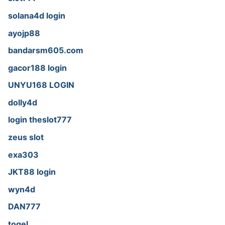
solana4d login
ayojp88
bandarsm605.com
gacor188 login
UNYU168 LOGIN
dolly4d
login theslot777
zeus slot
exa303
JKT88 login
wyn4d
DAN777
togel