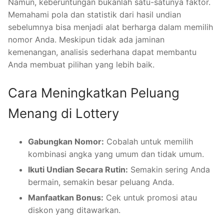
Namun, keberuntungan bukanlah satu-satunya faktor.
Memahami pola dan statistik dari hasil undian
sebelumnya bisa menjadi alat berharga dalam memilih
nomor Anda. Meskipun tidak ada jaminan
kemenangan, analisis sederhana dapat membantu
Anda membuat pilihan yang lebih baik.
Cara Meningkatkan Peluang
Menang di Lottery
Gabungkan Nomor:
Cobalah untuk memilih
kombinasi angka yang umum dan tidak umum.
Ikuti Undian Secara Rutin:
Semakin sering Anda
bermain, semakin besar peluang Anda.
Manfaatkan Bonus:
Cek untuk promosi atau
diskon yang ditawarkan.