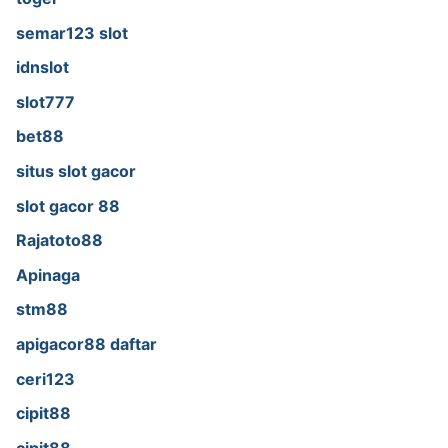
semar123 slot
idnslot
slot777
bet88
situs slot gacor
slot gacor 88
Rajatoto88
Apinaga
stm88
apigacor88 daftar
ceri123
cipit88
cipit88