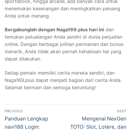
sportsbook, hingga arcade, ada banyak cara untuk
menemukan kesenangan dan meningkatkan peluang
Anda untuk menang.
Bergabunglah dengan Naga169.plus hari ini
dan
temukan petualangan Anda sendiri di dunia perjudian
online. Dengan berbagai pilihan permainan dan bonus
menarik, Anda tidak akan pernah kehabisan hal yang
dapat dilakukan.
Setiap pemain memiliki cerita mereka sendiri, dan
Naga169.plus dapat menjadi bagian dari cerita Anda.
Selamat bermain dan semoga beruntung!
Navigasi
PREVIOUS
NEXT
pos
Previous
Next
Panduan Lengkap
Mengenal NexGen
post:
post:
navi188 Login:
TOTO: Slot, Lotere, dan