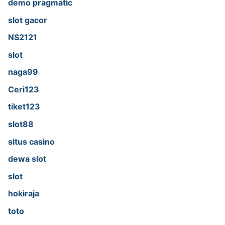
demo pragmatic
slot gacor
NS2121
slot
naga99
Ceri123
tiket123
slot88
situs casino
dewa slot
slot
hokiraja
toto