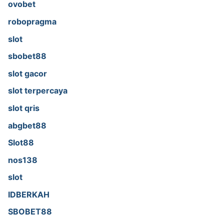
ovobet
robopragma
slot
sbobet88
slot gacor
slot terpercaya
slot qris
abgbet88
Slot88
nos138
slot
IDBERKAH
SBOBET88