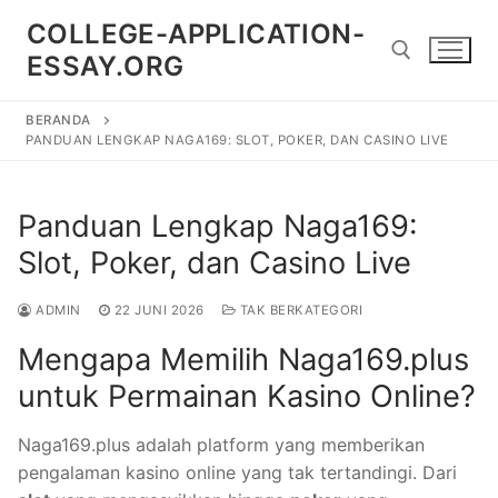
Lompat
COLLEGE-APPLICATION-
ke
ESSAY.ORG
konten
BERANDA
Cari:
PANDUAN LENGKAP NAGA169: SLOT, POKER, DAN CASINO LIVE
Panduan Lengkap Naga169:
Slot, Poker, dan Casino Live
ADMIN
22 JUNI 2026
TAK BERKATEGORI
Mengapa Memilih Naga169.plus
untuk Permainan Kasino Online?
Naga169.plus adalah platform yang memberikan
pengalaman kasino online yang tak tertandingi. Dari