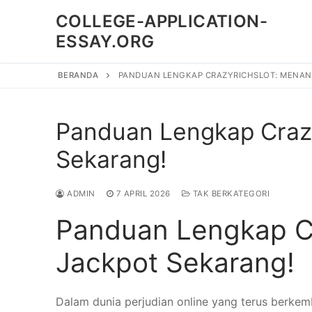
Lompat
COLLEGE-APPLICATION-
ke
ESSAY.ORG
konten
BERANDA
PANDUAN LENGKAP CRAZYRICHSLOT: MENAN
Panduan Lengkap Craz
Sekarang!
ADMIN
7 APRIL 2026
TAK BERKATEGORI
Panduan Lengkap C
Jackpot Sekarang!
Dalam dunia perjudian online yang terus berke