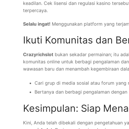
keadilan. Cek lisensi dan regulasi kasino ters
terpercaya.
Selalu ingat!
Menggunakan platform yang terjami
Ikuti Komunitas dan B
Crazyrichslot
bukan sekadar permainan; itu ada
komunitas online untuk berbagi pengalaman dan
wawasan baru dan menambah kegembiraan dala
Cari grup di media sosial atau forum yang
Bertanya dan berbagi pengalaman dengan p
Kesimpulan: Siap Menan
Kini, Anda telah dibekali dengan pengetahuan 