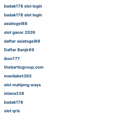
badak178 slot login
badak178 slot login
asiatogel88
slot gacor 2026
daftar asiatogel88
Daftar Banjir69
ikon777
thebarticgroup.com
manilabet365
slot mahjong ways
istana338
badak178
slot qris