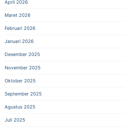
April 2026
Maret 2026
Februari 2026
Januari 2026
Desember 2025
November 2025
Oktober 2025
September 2025
Agustus 2025
Juli 2025