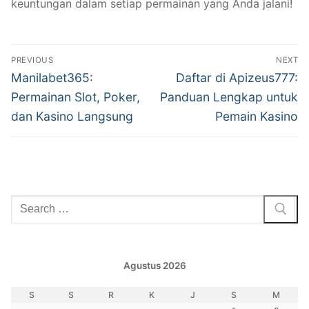
keuntungan dalam setiap permainan yang Anda jalani!
Navigasi
PREVIOUS
NEXT
pos
Previous
Next
Manilabet365:
Daftar di Apizeus777:
post:
post:
Permainan Slot, Poker,
Panduan Lengkap untuk
dan Kasino Langsung
Pemain Kasino
Cari:
Agustus 2026
S
S
R
K
J
S
M