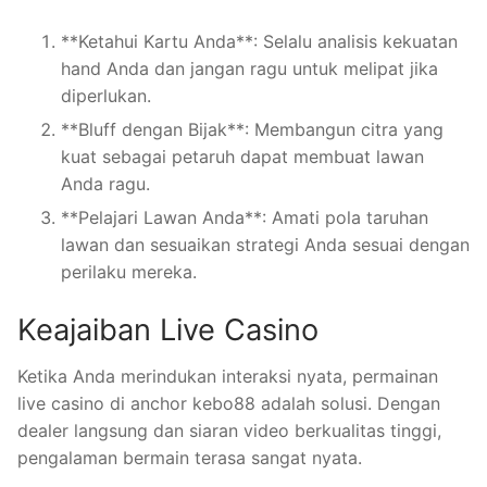
**Ketahui Kartu Anda**: Selalu analisis kekuatan
hand Anda dan jangan ragu untuk melipat jika
diperlukan.
**Bluff dengan Bijak**: Membangun citra yang
kuat sebagai petaruh dapat membuat lawan
Anda ragu.
**Pelajari Lawan Anda**: Amati pola taruhan
lawan dan sesuaikan strategi Anda sesuai dengan
perilaku mereka.
Keajaiban Live Casino
Ketika Anda merindukan interaksi nyata, permainan
live casino di anchor kebo88 adalah solusi. Dengan
dealer langsung dan siaran video berkualitas tinggi,
pengalaman bermain terasa sangat nyata.