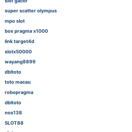
slot gacor
super scatter olympus
mpo slot
bos pragma x1000
link target4d
slotx50000
wayang8899
dbltoto
toto macau
robopragma
dbltoto
nos138
SLOT88