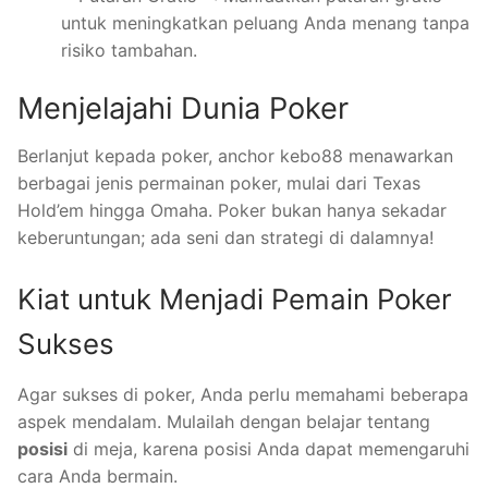
untuk meningkatkan peluang Anda menang tanpa
risiko tambahan.
Menjelajahi Dunia Poker
Berlanjut kepada poker, anchor kebo88 menawarkan
berbagai jenis permainan poker, mulai dari Texas
Hold’em hingga Omaha. Poker bukan hanya sekadar
keberuntungan; ada seni dan strategi di dalamnya!
Kiat untuk Menjadi Pemain Poker
Sukses
Agar sukses di poker, Anda perlu memahami beberapa
aspek mendalam. Mulailah dengan belajar tentang
posisi
di meja, karena posisi Anda dapat memengaruhi
cara Anda bermain.