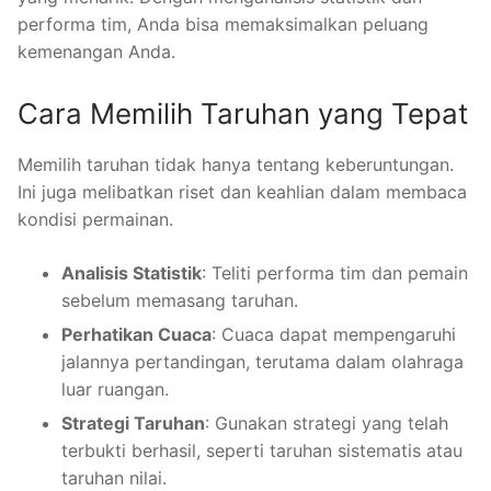
performa tim, Anda bisa memaksimalkan peluang
kemenangan Anda.
Cara Memilih Taruhan yang Tepat
Memilih taruhan tidak hanya tentang keberuntungan.
Ini juga melibatkan riset dan keahlian dalam membaca
kondisi permainan.
Analisis Statistik
: Teliti performa tim dan pemain
sebelum memasang taruhan.
Perhatikan Cuaca
: Cuaca dapat mempengaruhi
jalannya pertandingan, terutama dalam olahraga
luar ruangan.
Strategi Taruhan
: Gunakan strategi yang telah
terbukti berhasil, seperti taruhan sistematis atau
taruhan nilai.