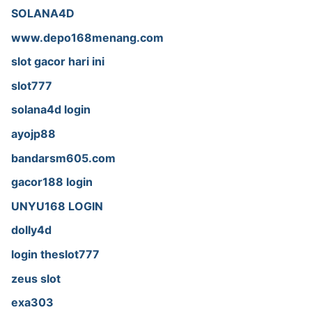
SOLANA4D
www.depo168menang.com
slot gacor hari ini
slot777
solana4d login
ayojp88
bandarsm605.com
gacor188 login
UNYU168 LOGIN
dolly4d
login theslot777
zeus slot
exa303