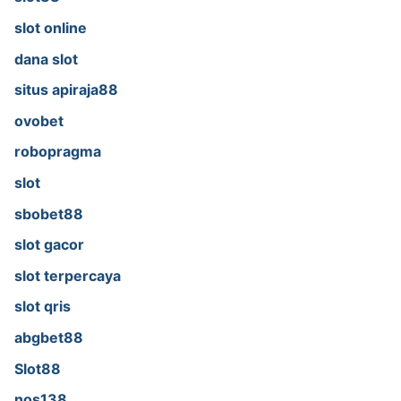
slot online
dana slot
situs apiraja88
ovobet
robopragma
slot
sbobet88
slot gacor
slot terpercaya
slot qris
abgbet88
Slot88
nos138