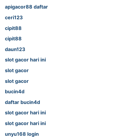
apigacor88 daftar
ceri123
cipit88
cipit88
daun123
slot gacor hari ini
slot gacor
slot gacor
bucin4d
daftar bucin4d
slot gacor hari ini
slot gacor hari ini
unyu168 login