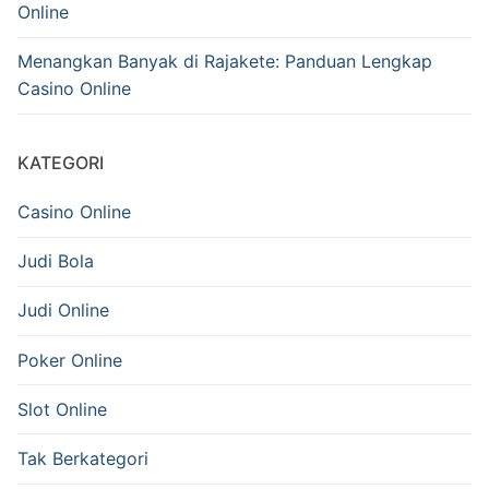
Online
Menangkan Banyak di Rajakete: Panduan Lengkap
Casino Online
KATEGORI
Casino Online
Judi Bola
Judi Online
Poker Online
Slot Online
Tak Berkategori