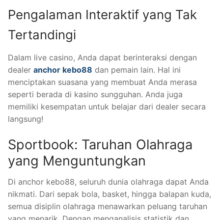
Pengalaman Interaktif yang Tak
Tertandingi
Dalam live casino, Anda dapat berinteraksi dengan
dealer
anchor kebo88
dan pemain lain. Hal ini
menciptakan suasana yang membuat Anda merasa
seperti berada di kasino sungguhan. Anda juga
memiliki kesempatan untuk belajar dari dealer secara
langsung!
Sportbook: Taruhan Olahraga
yang Menguntungkan
Di anchor kebo88, seluruh dunia olahraga dapat Anda
nikmati. Dari sepak bola, basket, hingga balapan kuda,
semua disiplin olahraga menawarkan peluang taruhan
yang menarik. Dengan menganalisis statistik dan