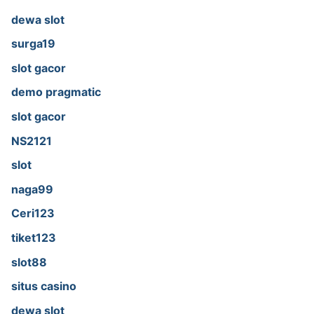
dewa slot
surga19
slot gacor
demo pragmatic
slot gacor
NS2121
slot
naga99
Ceri123
tiket123
slot88
situs casino
dewa slot