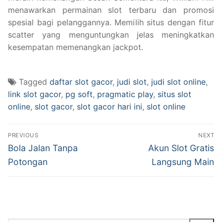
menawarkan permainan slot terbaru dan promosi
spesial bagi pelanggannya. Memilih situs dengan fitur
scatter yang menguntungkan jelas meningkatkan
kesempatan memenangkan jackpot.
Tagged
daftar slot gacor
,
judi slot
,
judi slot online
,
link slot gacor
,
pg soft
,
pragmatic play
,
situs slot
online
,
slot gacor
,
slot gacor hari ini
,
slot online
Navigasi
PREVIOUS
NEXT
pos
Previous
Next
Bola Jalan Tanpa
Akun Slot Gratis
post:
post:
Potongan
Langsung Main