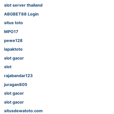
slot server thailand
ABGBET88 Login
situs toto
MPO17
pewe128
lapaktoto
slot gacor
slot
rajabandar123
juragan805
slot gacor
slot gacor
situsdewatoto.com