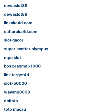
dewaslot88
dewaslot88
linkaka4d.com
daftaraka4d.com
slot gacor
super scatter olympus
mpo slot
bos pragma x1000
link target4d
slotx50000
wayang8899
dbltoto
toto macau