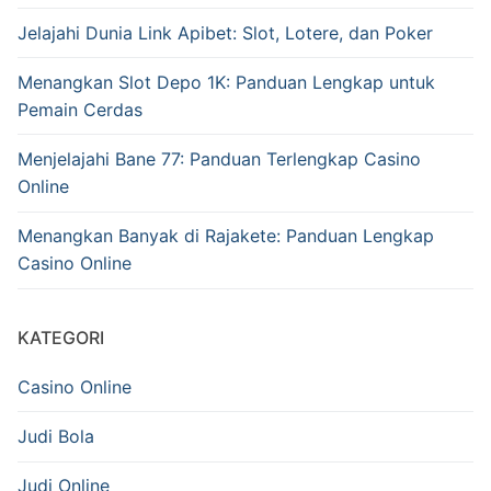
Jelajahi Dunia Link Apibet: Slot, Lotere, dan Poker
Menangkan Slot Depo 1K: Panduan Lengkap untuk
Pemain Cerdas
Menjelajahi Bane 77: Panduan Terlengkap Casino
Online
Menangkan Banyak di Rajakete: Panduan Lengkap
Casino Online
KATEGORI
Casino Online
Judi Bola
Judi Online