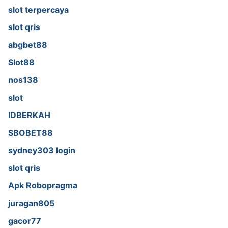
slot terpercaya
slot qris
abgbet88
Slot88
nos138
slot
IDBERKAH
SBOBET88
sydney303 login
slot qris
Apk Robopragma
juragan805
gacor77