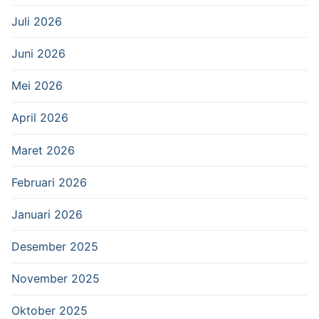
Juli 2026
Juni 2026
Mei 2026
April 2026
Maret 2026
Februari 2026
Januari 2026
Desember 2025
November 2025
Oktober 2025