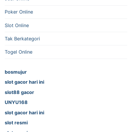
Poker Online
Slot Online
Tak Berkategori
Togel Online
bosmujur
slot gacor hari ini
slot88 gacor
UNYU168
slot gacor hari ini
slot resmi