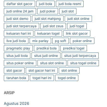
daftar slot gacor
judi bola
judi bola resmi
judi online 24 jam
judi poker
judi slot
judi slot demo
judi slot mahjong
judi slot online
judi slot terpercaya
judi slot zeus
judi togel
keluaran hari ini
keluaran togel
link slot gacor
live judi bola
mix parlay
pg soft
poker online
pragmatic play
prediksi bola
prediksi togel
situs judi bola
situs judi online
situs judi terpercaya
situs poker online
situs slot online
situs togel online
slot gacor
slot gacor hari ini
slot online
taruhan bola
togel hari ini
togel online
ARSIP
Agustus 2026