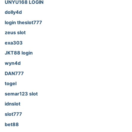
UNYU168 LOGIN
dolly4d
login theslot777
zeus slot
exa303
JKT88 login
wyn4d
DAN777
togel
semar123 slot
idnslot
slot777
bet88