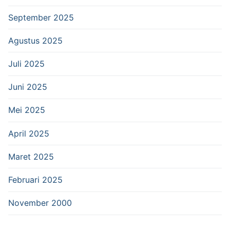
September 2025
Agustus 2025
Juli 2025
Juni 2025
Mei 2025
April 2025
Maret 2025
Februari 2025
November 2000