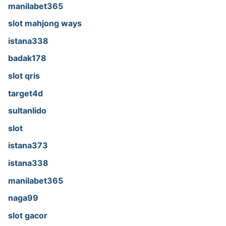
manilabet365
slot mahjong ways
istana338
badak178
slot qris
target4d
sultanlido
slot
istana373
istana338
manilabet365
naga99
slot gacor