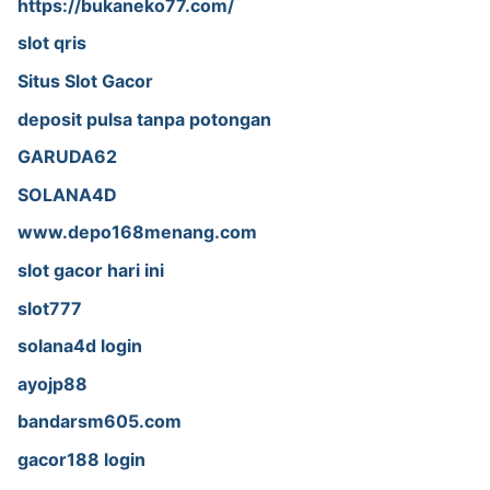
https://bukaneko77.com/
slot qris
Situs Slot Gacor
deposit pulsa tanpa potongan
GARUDA62
SOLANA4D
www.depo168menang.com
slot gacor hari ini
slot777
solana4d login
ayojp88
bandarsm605.com
gacor188 login