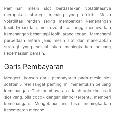
Pemilihan mesin slot berdasarkan volatilitasnya
merupakan strategi menang yang efektif. Mesin
volatilitas rendah sering memberikan kemenangan
kecil. Di sisi lain, mesin volatilitas tinggi menawarkan
kemenangan besar tapi lebih jarang terjadi. Memahami
perbedaan antara jenis mesin slot dan menerapkan
strategi yang sesuai akan meningkatkan peluang
keberhasilan pemain.
Garis Pembayaran
Mengerti konsep garis pembayaran pada mesin slot
scatter 5 reel sangat penting. Ini menentukan peluang
kemenangan. Garis pembayaran adalah pola khusus di
slot yang, bila cocok dengan simbol tertentu, memberi
kemenangan. Mengetahui ini bisa meningkatkan
kesempatan menang.