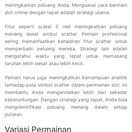
meningkatkan peluang Anda. Menguasai cara bermain
slot online dengan tepat adalah strategi utama.
Fitur seperti scater 5 reel meningkatkan peluang
menang lewat simbol scatter. Pemain profesional
sering memanfaatkan kehadiran fitur scatter untuk
memperbaiki peluang mereka. Strategi lain adalah
mengetahui waktu yang tepat untuk memasang
taruhan lebih besar atau lebih kecil.
Pemain harus juga meningkatkan kemampuan analitik
terhadap pola simbol scatter dalam permainan slot. Ini
membantu Anda mengandalkan lebih dari sekedar
keberuntungan. Dengan strategi yang tepat, Anda bisa
mengidentifikasi peluang menang dalam setiap
putaran.
Variasi Permainan