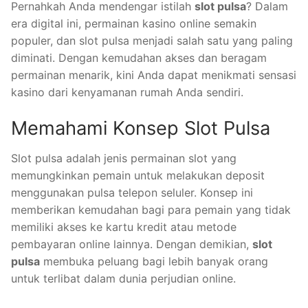
Pernahkah Anda mendengar istilah
slot pulsa
? Dalam
era digital ini, permainan kasino online semakin
populer, dan slot pulsa menjadi salah satu yang paling
diminati. Dengan kemudahan akses dan beragam
permainan menarik, kini Anda dapat menikmati sensasi
kasino dari kenyamanan rumah Anda sendiri.
Memahami Konsep Slot Pulsa
Slot pulsa adalah jenis permainan slot yang
memungkinkan pemain untuk melakukan deposit
menggunakan pulsa telepon seluler. Konsep ini
memberikan kemudahan bagi para pemain yang tidak
memiliki akses ke kartu kredit atau metode
pembayaran online lainnya. Dengan demikian,
slot
pulsa
membuka peluang bagi lebih banyak orang
untuk terlibat dalam dunia perjudian online.