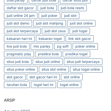
bola parlay
daftar judi bola
daftar situs judi
daftar slot gacor
judi bola
judi bola resmi
judi online 24 jam
judi poker
judi slot
judi slot demo
judi slot mahjong
judi slot online
judi slot terpercaya
judi slot zeus
judi togel
keluaran hari ini
keluaran togel
link slot gacor
live judi bola
mix parlay
pg soft
poker online
pragmatic play
prediksi bola
prediksi togel
situs judi bola
situs judi online
situs judi terpercaya
situs poker online
situs slot online
situs togel online
slot gacor
slot gacor hari ini
slot online
taruhan bola
togel hari ini
togel online
ARSIP