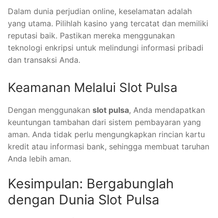
Dalam dunia perjudian online, keselamatan adalah
yang utama. Pilihlah kasino yang tercatat dan memiliki
reputasi baik. Pastikan mereka menggunakan
teknologi enkripsi untuk melindungi informasi pribadi
dan transaksi Anda.
Keamanan Melalui Slot Pulsa
Dengan menggunakan
slot pulsa
, Anda mendapatkan
keuntungan tambahan dari sistem pembayaran yang
aman. Anda tidak perlu mengungkapkan rincian kartu
kredit atau informasi bank, sehingga membuat taruhan
Anda lebih aman.
Kesimpulan: Bergabunglah
dengan Dunia Slot Pulsa