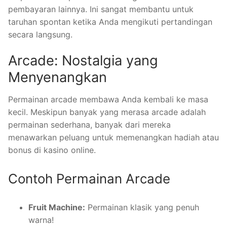
pembayaran lainnya. Ini sangat membantu untuk
taruhan spontan ketika Anda mengikuti pertandingan
secara langsung.
Arcade: Nostalgia yang
Menyenangkan
Permainan arcade membawa Anda kembali ke masa
kecil. Meskipun banyak yang merasa arcade adalah
permainan sederhana, banyak dari mereka
menawarkan peluang untuk memenangkan hadiah atau
bonus di kasino online.
Contoh Permainan Arcade
Fruit Machine:
Permainan klasik yang penuh
warna!