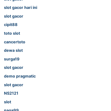
slot gacor hari ini
slot gacor
cipit88
toto slot
cancertoto
dewa slot
surga19
slot gacor
demo pragmatic
slot gacor
NS2121
slot
naga99