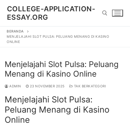
Lompat
COLLEGE-APPLICATION-
ke
ESSAY.ORG
konten
BERANDA
Cari:
MENJELAJAHI SLOT PULSA: PELUANG MENANG DI KASINO
ONLINE
Menjelajahi Slot Pulsa: Peluang
Menang di Kasino Online
ADMIN
23 NOVEMBER 2025
TAK BERKATEGORI
Menjelajahi Slot Pulsa:
Peluang Menang di Kasino
Online