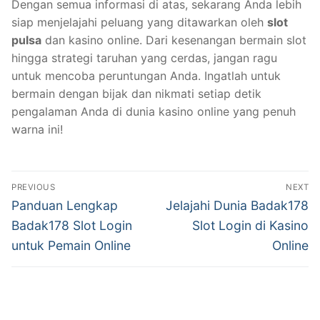
Dengan semua informasi di atas, sekarang Anda lebih
siap menjelajahi peluang yang ditawarkan oleh
slot
pulsa
dan kasino online. Dari kesenangan bermain slot
hingga strategi taruhan yang cerdas, jangan ragu
untuk mencoba peruntungan Anda. Ingatlah untuk
bermain dengan bijak dan nikmati setiap detik
pengalaman Anda di dunia kasino online yang penuh
warna ini!
Navigasi
PREVIOUS
NEXT
pos
Previous
Next
Panduan Lengkap
Jelajahi Dunia Badak178
post:
post:
Badak178 Slot Login
Slot Login di Kasino
untuk Pemain Online
Online