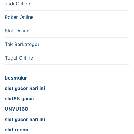
Judi Online
Poker Online
Slot Online
Tak Berkategori
Togel Online
bosmujur
slot gacor hari ini
slot88 gacor
UNYU168
slot gacor hari ini
slot resmi