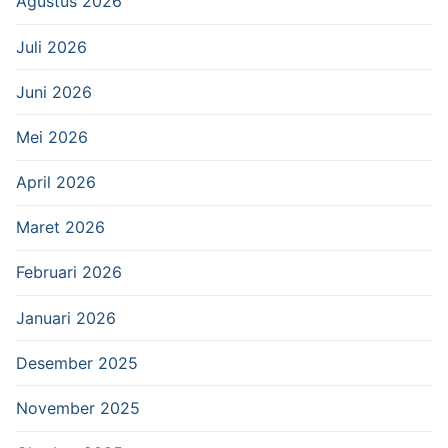
Agustus 2026
Juli 2026
Juni 2026
Mei 2026
April 2026
Maret 2026
Februari 2026
Januari 2026
Desember 2025
November 2025