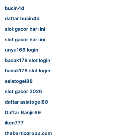
bucin4d
daftar bucin4d
slot gacor hari ini
slot gacor hari ini
unyu168 login
badak178 slot login
badak178 slot login
asiatogel88
slot gacor 2026
daftar asiatogel88
Daftar Banjir69
ikon777
thebarticgroup.com