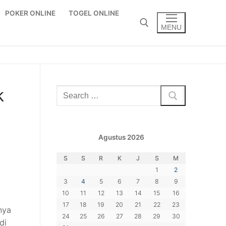
POKER ONLINE
TOGEL ONLINE
MENU
Cari:
k
Cari:
Agustus 2026
S
S
R
K
J
S
M
1
2
3
4
5
6
7
8
9
10
11
12
13
14
15
16
17
18
19
20
21
22
23
nya
24
25
26
27
28
29
30
di