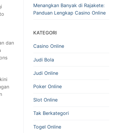
Menangkan Banyak di Rajakete:
i
Panduan Lengkap Casino Online
to
KATEGORI
an dan
Casino Online
a
pons
Judi Bola
Judi Online
kini
Poker Online
ngan
n
Slot Online
Tak Berkategori
Togel Online