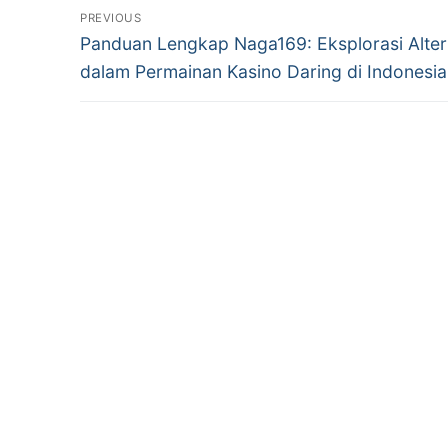
Navigasi
PREVIOUS
Previous
pos
Panduan Lengkap Naga169: Eksplorasi Altern
post:
dalam Permainan Kasino Daring di Indonesia