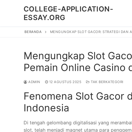
Lompat
COLLEGE-APPLICATION-
ke
ESSAY.ORG
konten
BERANDA
MENGUNGKAP SLOT GACOR: STRATEGI DAN AN
Mengungkap Slot Gacor:
Pemain Online Casino d
ADMIN
12 AGUSTUS 2025
TAK BERKATEGORI
Fenomena Slot Gacor d
Indonesia
Di tengah gelombang digitalisasi yang merambah
slot, telah menjadi magnet utama para penggemar 