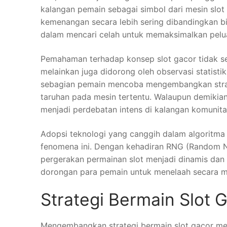
kalangan pemain sebagai simbol dari mesin slo
kemenangan secara lebih sering dibandingkan b
dalam mencari celah untuk memaksimalkan pelu
Pemahaman terhadap konsep slot gacor tidak s
melainkan juga didorong oleh observasi statistik
sebagian pemain mencoba mengembangkan strat
taruhan pada mesin tertentu. Walaupun demikian
menjadi perdebatan intens di kalangan komunita
Adopsi teknologi yang canggih dalam algoritma 
fenomena ini. Dengan kehadiran RNG (Random N
pergerakan permainan slot menjadi dinamis dan 
dorongan para pemain untuk menelaah secara m
Strategi Bermain Slot G
Mengembangkan strategi bermain slot gacor mem