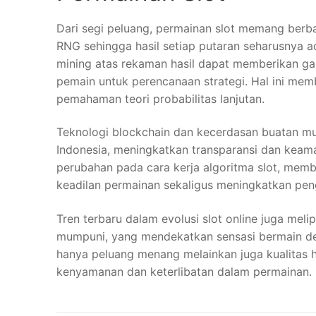
Dari segi peluang, permainan slot memang berbas
RNG sehingga hasil setiap putaran seharusnya ac
mining atas rekaman hasil dapat memberikan ga
pemain untuk perencanaan strategi. Hal ini m
pemahaman teori probabilitas lanjutan.
Teknologi blockchain dan kecerdasan buatan mul
Indonesia, meningkatkan transparansi dan keama
perubahan pada cara kerja algoritma slot, mem
keadilan permainan sekaligus meningkatkan pen
Tren terbaru dalam evolusi slot online juga meli
mumpuni, yang mendekatkan sensasi bermain de
hanya peluang menang melainkan juga kualitas h
kenyamanan dan keterlibatan dalam permainan.