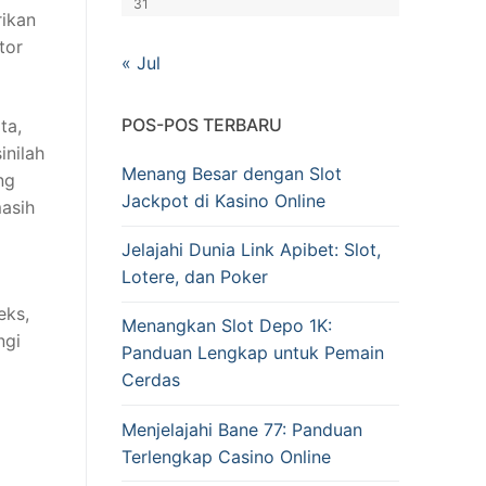
31
rikan
tor
« Jul
POS-POS TERBARU
ta,
inilah
Menang Besar dengan Slot
ng
Jackpot di Kasino Online
asih
Jelajahi Dunia Link Apibet: Slot,
Lotere, dan Poker
eks,
Menangkan Slot Depo 1K:
ngi
Panduan Lengkap untuk Pemain
Cerdas
Menjelajahi Bane 77: Panduan
Terlengkap Casino Online