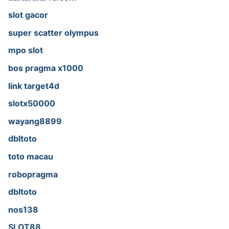
slot gacor
super scatter olympus
mpo slot
bos pragma x1000
link target4d
slotx50000
wayang8899
dbltoto
toto macau
robopragma
dbltoto
nos138
SLOT88