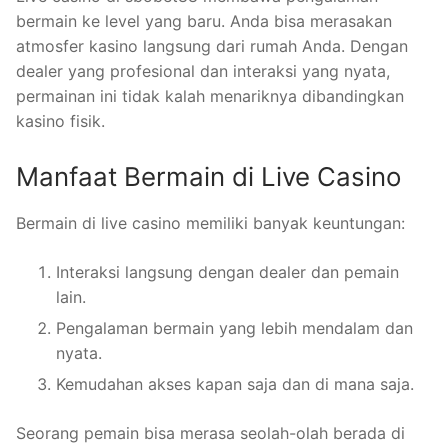
bermain ke level yang baru. Anda bisa merasakan
atmosfer kasino langsung dari rumah Anda. Dengan
dealer yang profesional dan interaksi yang nyata,
permainan ini tidak kalah menariknya dibandingkan
kasino fisik.
Manfaat Bermain di Live Casino
Bermain di live casino memiliki banyak keuntungan:
Interaksi langsung dengan dealer dan pemain
lain.
Pengalaman bermain yang lebih mendalam dan
nyata.
Kemudahan akses kapan saja dan di mana saja.
Seorang pemain bisa merasa seolah-olah berada di