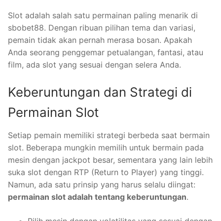
Slot adalah salah satu permainan paling menarik di
sbobet88. Dengan ribuan pilihan tema dan variasi,
pemain tidak akan pernah merasa bosan. Apakah
Anda seorang penggemar petualangan, fantasi, atau
film, ada slot yang sesuai dengan selera Anda.
Keberuntungan dan Strategi di
Permainan Slot
Setiap pemain memiliki strategi berbeda saat bermain
slot. Beberapa mungkin memilih untuk bermain pada
mesin dengan jackpot besar, sementara yang lain lebih
suka slot dengan RTP (Return to Player) yang tinggi.
Namun, ada satu prinsip yang harus selalu diingat:
permainan slot adalah tentang keberuntungan
.