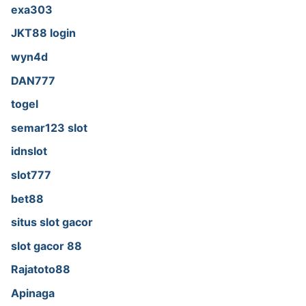
exa303
JKT88 login
wyn4d
DAN777
togel
semar123 slot
idnslot
slot777
bet88
situs slot gacor
slot gacor 88
Rajatoto88
Apinaga