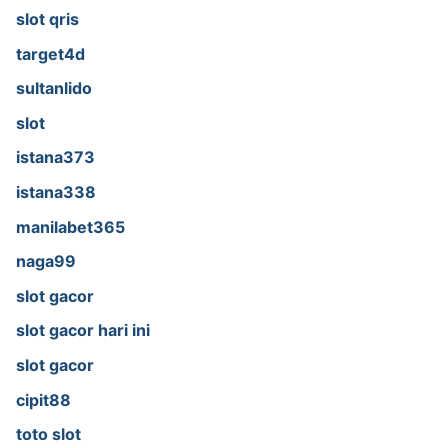
slot qris
target4d
sultanlido
slot
istana373
istana338
manilabet365
naga99
slot gacor
slot gacor hari ini
slot gacor
cipit88
toto slot