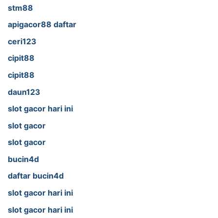
stm88
apigacor88 daftar
ceri123
cipit88
cipit88
daun123
slot gacor hari ini
slot gacor
slot gacor
bucin4d
daftar bucin4d
slot gacor hari ini
slot gacor hari ini