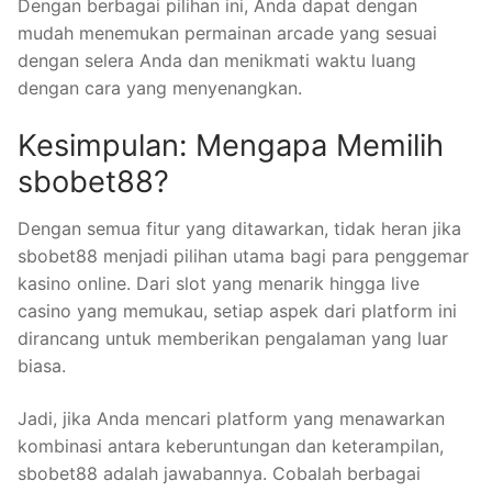
Dengan berbagai pilihan ini, Anda dapat dengan
mudah menemukan permainan arcade yang sesuai
dengan selera Anda dan menikmati waktu luang
dengan cara yang menyenangkan.
Kesimpulan: Mengapa Memilih
sbobet88?
Dengan semua fitur yang ditawarkan, tidak heran jika
sbobet88 menjadi pilihan utama bagi para penggemar
kasino online. Dari slot yang menarik hingga live
casino yang memukau, setiap aspek dari platform ini
dirancang untuk memberikan pengalaman yang luar
biasa.
Jadi, jika Anda mencari platform yang menawarkan
kombinasi antara keberuntungan dan keterampilan,
sbobet88 adalah jawabannya. Cobalah berbagai