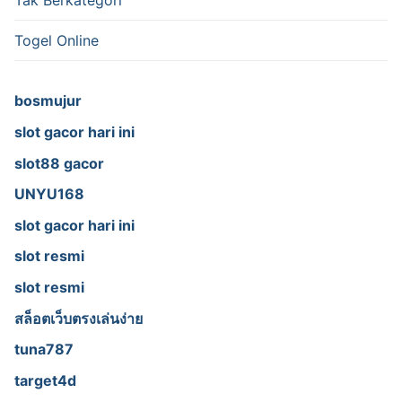
Togel Online
bosmujur
slot gacor hari ini
slot88 gacor
UNYU168
slot gacor hari ini
slot resmi
slot resmi
สล็อตเว็บตรงเล่นง่าย
tuna787
target4d