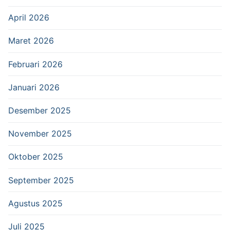
April 2026
Maret 2026
Februari 2026
Januari 2026
Desember 2025
November 2025
Oktober 2025
September 2025
Agustus 2025
Juli 2025