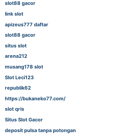
slot88 gacor
link slot
apizeus777 daftar
slot88 gacor
situs slot
arena212
musang178 slot
Slot Leci123
republik62
https://bukaneko77.com/
slot qris
Situs Slot Gacor
deposit pulsa tanpa potongan