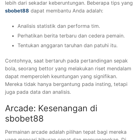
lebih dari sekadar keberuntungan. Beberapa tips yang
sbobet88
dapat membantu Anda adalah:
Analisis statistik dan performa tim.
Perhatikan berita terbaru dan cedera pemain.
Tentukan anggaran taruhan dan patuhi itu.
Contohnya, saat bertaruh pada pertandingan sepak
bola, seorang bettor yang melakukan riset mendalam
dapat memperoleh keuntungan yang signifikan.
Mereka tidak hanya bergantung pada insting, tetapi
juga pada data dan analisis.
Arcade: Kesenangan di
sbobet88
Permainan arcade adalah pilihan tepat bagi mereka
yang mencari hiburan cepat dan menyenangkan. Di