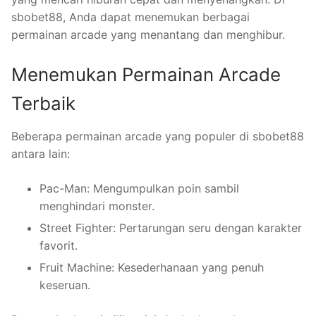
sbobet88, Anda dapat menemukan berbagai
permainan arcade yang menantang dan menghibur.
Menemukan Permainan Arcade
Terbaik
Beberapa permainan arcade yang populer di sbobet88
antara lain:
Pac-Man: Mengumpulkan poin sambil
menghindari monster.
Street Fighter: Pertarungan seru dengan karakter
favorit.
Fruit Machine: Kesederhanaan yang penuh
keseruan.