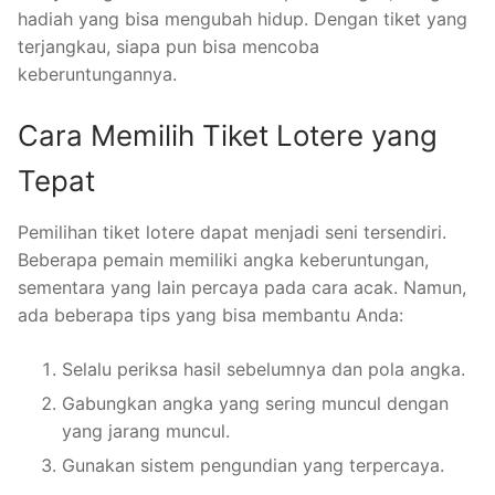
hadiah yang bisa mengubah hidup. Dengan tiket yang
terjangkau, siapa pun bisa mencoba
keberuntungannya.
Cara Memilih Tiket Lotere yang
Tepat
Pemilihan tiket lotere dapat menjadi seni tersendiri.
Beberapa pemain memiliki angka keberuntungan,
sementara yang lain percaya pada cara acak. Namun,
ada beberapa tips yang bisa membantu Anda:
Selalu periksa hasil sebelumnya dan pola angka.
Gabungkan angka yang sering muncul dengan
yang jarang muncul.
Gunakan sistem pengundian yang terpercaya.