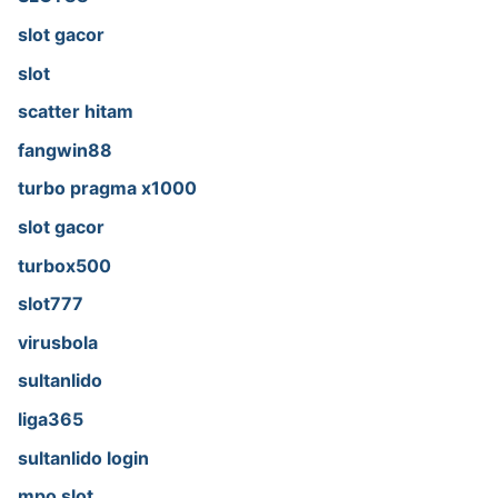
slot gacor
slot
scatter hitam
fangwin88
turbo pragma x1000
slot gacor
turbox500
slot777
virusbola
sultanlido
liga365
sultanlido login
mpo slot