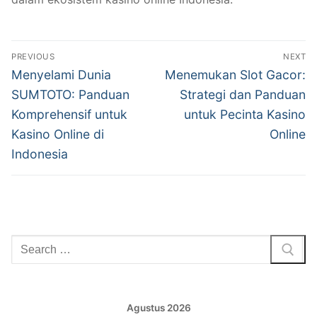
Navigasi
PREVIOUS
NEXT
pos
Previous
Next
Menyelami Dunia
Menemukan Slot Gacor:
post:
post:
SUMTOTO: Panduan
Strategi dan Panduan
Komprehensif untuk
untuk Pecinta Kasino
Kasino Online di
Online
Indonesia
Cari:
Agustus 2026