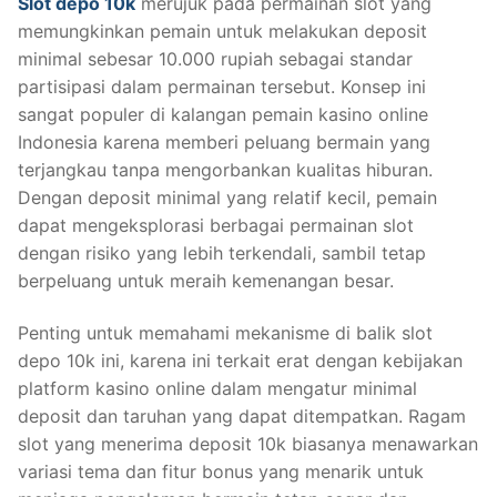
Slot depo 10k
merujuk pada permainan slot yang
memungkinkan pemain untuk melakukan deposit
minimal sebesar 10.000 rupiah sebagai standar
partisipasi dalam permainan tersebut. Konsep ini
sangat populer di kalangan pemain kasino online
Indonesia karena memberi peluang bermain yang
terjangkau tanpa mengorbankan kualitas hiburan.
Dengan deposit minimal yang relatif kecil, pemain
dapat mengeksplorasi berbagai permainan slot
dengan risiko yang lebih terkendali, sambil tetap
berpeluang untuk meraih kemenangan besar.
Penting untuk memahami mekanisme di balik slot
depo 10k ini, karena ini terkait erat dengan kebijakan
platform kasino online dalam mengatur minimal
deposit dan taruhan yang dapat ditempatkan. Ragam
slot yang menerima deposit 10k biasanya menawarkan
variasi tema dan fitur bonus yang menarik untuk