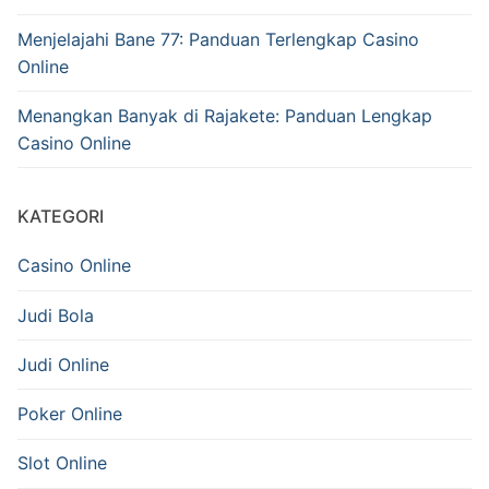
Menjelajahi Bane 77: Panduan Terlengkap Casino
Online
Menangkan Banyak di Rajakete: Panduan Lengkap
Casino Online
KATEGORI
Casino Online
Judi Bola
Judi Online
Poker Online
Slot Online