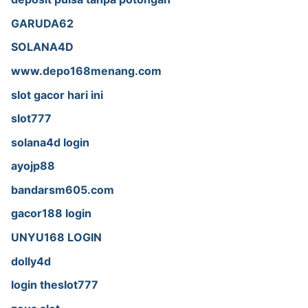
GARUDA62
SOLANA4D
www.depo168menang.com
slot gacor hari ini
slot777
solana4d login
ayojp88
bandarsm605.com
gacor188 login
UNYU168 LOGIN
dolly4d
login theslot777