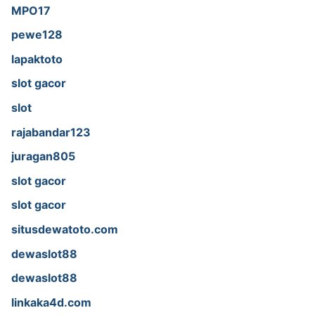
MPO17
pewe128
lapaktoto
slot gacor
slot
rajabandar123
juragan805
slot gacor
slot gacor
situsdewatoto.com
dewaslot88
dewaslot88
linkaka4d.com