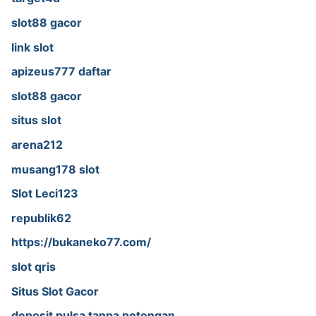
slot88 gacor
link slot
apizeus777 daftar
slot88 gacor
situs slot
arena212
musang178 slot
Slot Leci123
republik62
https://bukaneko77.com/
slot qris
Situs Slot Gacor
deposit pulsa tanpa potongan