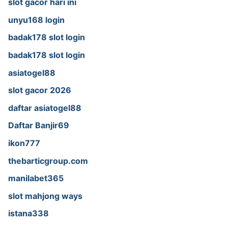
slot gacor hari ini
unyu168 login
badak178 slot login
badak178 slot login
asiatogel88
slot gacor 2026
daftar asiatogel88
Daftar Banjir69
ikon777
thebarticgroup.com
manilabet365
slot mahjong ways
istana338