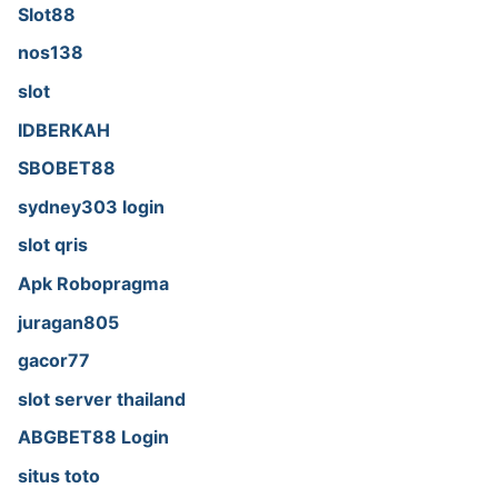
Slot88
nos138
slot
IDBERKAH
SBOBET88
sydney303 login
slot qris
Apk Robopragma
juragan805
gacor77
slot server thailand
ABGBET88 Login
situs toto