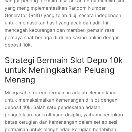
sangat penting. Pemain disarankan untuk memilih slot
yang mengimplementasikan Random Number
Generator (RNG) yang telah diuji secara independen
untuk memastikan hasil yang acak dan adil. Ini
mencegah kecurangan dan memberi pemain rasa
percaya saat berlaga di dunia kasino online dengan
deposit 10k.
Strategi Bermain Slot Depo 10k
untuk Meningkatkan Peluang
Menang
Mengasah strategi permainan adalah elemen kunci
untuk memaksimalkan kemenangan di slot dengan
deposit 10k. Salah satu pendekatan adalah
pengelolaan bankroll yang disiplin, yaitu menentukan
batas kerugian dan kemenangan dalam setiap sesi
permainan untuk menghindari kerugian berlebihan.