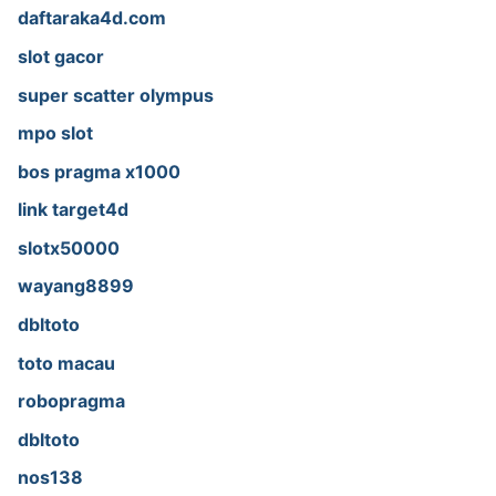
daftaraka4d.com
slot gacor
super scatter olympus
mpo slot
bos pragma x1000
link target4d
slotx50000
wayang8899
dbltoto
toto macau
robopragma
dbltoto
nos138