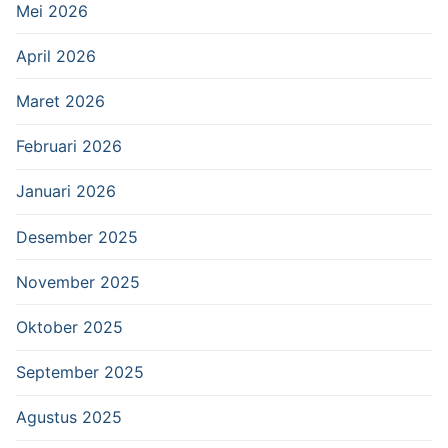
Mei 2026
April 2026
Maret 2026
Februari 2026
Januari 2026
Desember 2025
November 2025
Oktober 2025
September 2025
Agustus 2025