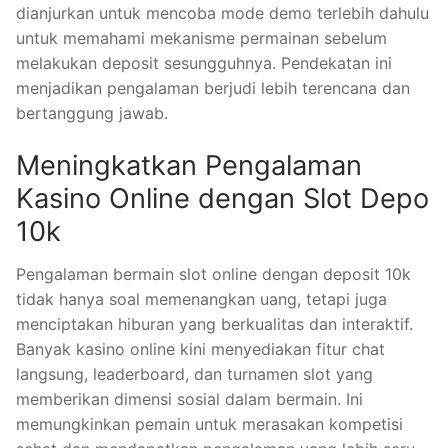
dianjurkan untuk mencoba mode demo terlebih dahulu
untuk memahami mekanisme permainan sebelum
melakukan deposit sesungguhnya. Pendekatan ini
menjadikan pengalaman berjudi lebih terencana dan
bertanggung jawab.
Meningkatkan Pengalaman
Kasino Online dengan Slot Depo
10k
Pengalaman bermain slot online dengan deposit 10k
tidak hanya soal memenangkan uang, tetapi juga
menciptakan hiburan yang berkualitas dan interaktif.
Banyak kasino online kini menyediakan fitur chat
langsung, leaderboard, dan turnamen slot yang
memberikan dimensi sosial dalam bermain. Ini
memungkinkan pemain untuk merasakan kompetisi