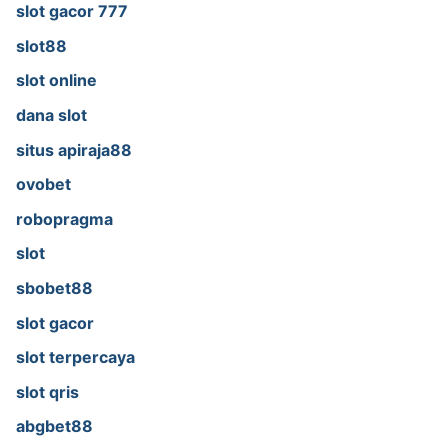
slot gacor 777
slot88
slot online
dana slot
situs apiraja88
ovobet
robopragma
slot
sbobet88
slot gacor
slot terpercaya
slot qris
abgbet88