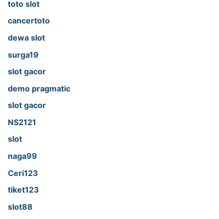
toto slot
cancertoto
dewa slot
surga19
slot gacor
demo pragmatic
slot gacor
NS2121
slot
naga99
Ceri123
tiket123
slot88