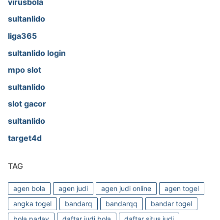
virusbola
sultanlido
liga365
sultanlido login
mpo slot
sultanlido
slot gacor
sultanlido
target4d
TAG
agen bola
agen judi
agen judi online
agen togel
angka togel
bandarq
bandarqq
bandar togel
bola parlay
daftar judi bola
daftar situs judi