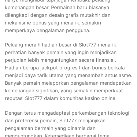
kemenangan besar. Permainan baru biasanya
dilengkapi dengan desain grafis mutakhir dan
mekanisme bonus yang menarik, semakin
memperkaya pengalaman pengguna.
Peluang meraih hadiah besar di Slot777 menarik
perhatian banyak pemain yang ingin menjadikan
perjudian lebih menguntungkan secara finansial.
Hadiah berupa jackpot progresif dan bonus berkala
menjadi daya tarik utama yang menambah antusiasme.
Banyak pemain melaporkan pengalaman mendapatkan
kemenangan signifikan, yang semakin memperkuat
reputasi Slot777 dalam komunitas kasino online.
Dengan terus mengadaptasi perkembangan teknologi
dan preferensi pemain, Slot777 menjanjikan
pengalaman bermain yang dinamis dan
menguntungkan. Ketersediaan berbagai tema