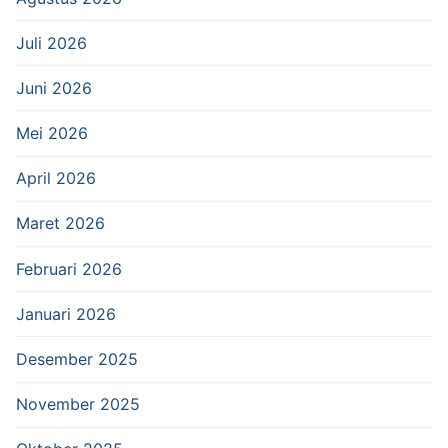
Juli 2026
Juni 2026
Mei 2026
April 2026
Maret 2026
Februari 2026
Januari 2026
Desember 2025
November 2025