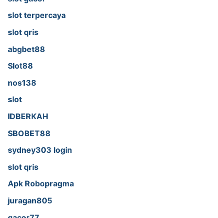
slot terpercaya
slot qris
abgbet88
Slot88
nos138
slot
IDBERKAH
SBOBET88
sydney303 login
slot qris
Apk Robopragma
juragan805
gacor77