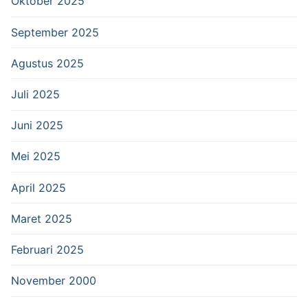
Oktober 2025
September 2025
Agustus 2025
Juli 2025
Juni 2025
Mei 2025
April 2025
Maret 2025
Februari 2025
November 2000