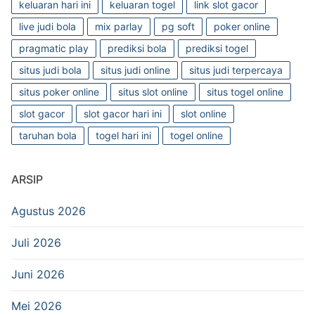
keluaran hari ini
keluaran togel
link slot gacor
live judi bola
mix parlay
pg soft
poker online
pragmatic play
prediksi bola
prediksi togel
situs judi bola
situs judi online
situs judi terpercaya
situs poker online
situs slot online
situs togel online
slot gacor
slot gacor hari ini
slot online
taruhan bola
togel hari ini
togel online
ARSIP
Agustus 2026
Juli 2026
Juni 2026
Mei 2026