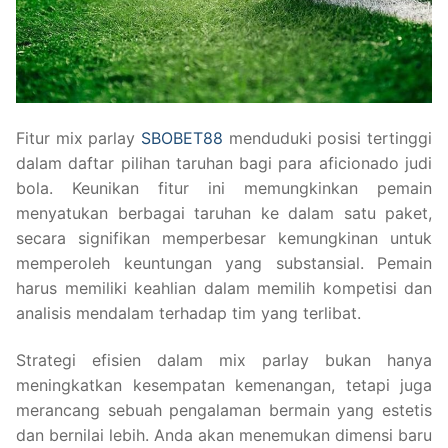
Fitur mix parlay
SBOBET88
menduduki posisi tertinggi
dalam daftar pilihan taruhan bagi para aficionado judi
bola. Keunikan fitur ini memungkinkan pemain
menyatukan berbagai taruhan ke dalam satu paket,
secara signifikan memperbesar kemungkinan untuk
memperoleh keuntungan yang substansial. Pemain
harus memiliki keahlian dalam memilih kompetisi dan
analisis mendalam terhadap tim yang terlibat.
Strategi efisien dalam mix parlay bukan hanya
meningkatkan kesempatan kemenangan, tetapi juga
merancang sebuah pengalaman bermain yang estetis
dan bernilai lebih. Anda akan menemukan dimensi baru