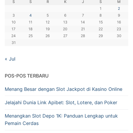
S
S
R
K
J
S
M
1
2
3
4
5
6
7
8
9
10
11
12
13
14
15
16
17
18
19
20
21
22
23
24
25
26
27
28
29
30
31
« Jul
POS-POS TERBARU
Menang Besar dengan Slot Jackpot di Kasino Online
Jelajahi Dunia Link Apibet: Slot, Lotere, dan Poker
Menangkan Slot Depo 1K: Panduan Lengkap untuk
Pemain Cerdas