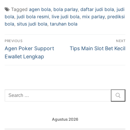
Tagged
agen bola
,
bola parlay
,
daftar judi bola
,
judi
bola
,
judi bola resmi
,
live judi bola
,
mix parlay
,
prediksi
bola
,
situs judi bola
,
taruhan bola
Navigasi
PREVIOUS
NEXT
pos
Previous
Next
Agen Poker Support
Tips Main Slot Bet Kecil
post:
post:
Ewallet Lengkap
Cari:
Agustus 2026