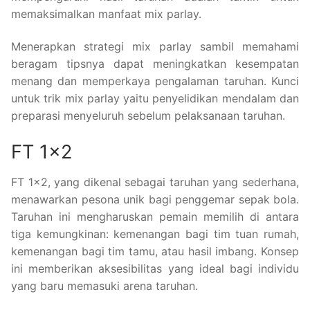
memaksimalkan manfaat mix parlay.
Menerapkan strategi mix parlay sambil memahami
beragam tipsnya dapat meningkatkan kesempatan
menang dan memperkaya pengalaman taruhan. Kunci
untuk trik mix parlay yaitu penyelidikan mendalam dan
preparasi menyeluruh sebelum pelaksanaan taruhan.
FT 1×2
FT 1×2, yang dikenal sebagai taruhan yang sederhana,
menawarkan pesona unik bagi penggemar sepak bola.
Taruhan ini mengharuskan pemain memilih di antara
tiga kemungkinan: kemenangan bagi tim tuan rumah,
kemenangan bagi tim tamu, atau hasil imbang. Konsep
ini memberikan aksesibilitas yang ideal bagi individu
yang baru memasuki arena taruhan.