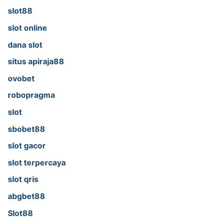
slot88
slot online
dana slot
situs apiraja88
ovobet
robopragma
slot
sbobet88
slot gacor
slot terpercaya
slot qris
abgbet88
Slot88