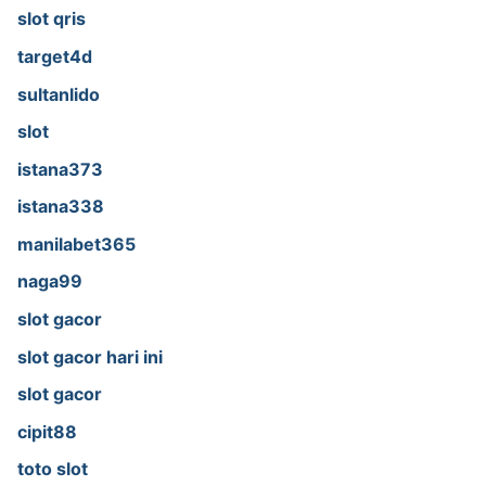
slot qris
target4d
sultanlido
slot
istana373
istana338
manilabet365
naga99
slot gacor
slot gacor hari ini
slot gacor
cipit88
toto slot