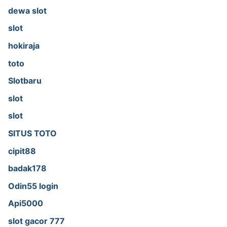
dewa slot
slot
hokiraja
toto
Slotbaru
slot
slot
SITUS TOTO
cipit88
badak178
Odin55 login
Api5000
slot gacor 777