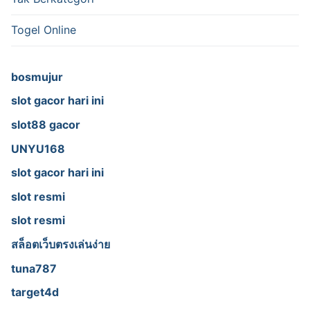
Togel Online
bosmujur
slot gacor hari ini
slot88 gacor
UNYU168
slot gacor hari ini
slot resmi
slot resmi
สล็อตเว็บตรงเล่นง่าย
tuna787
target4d