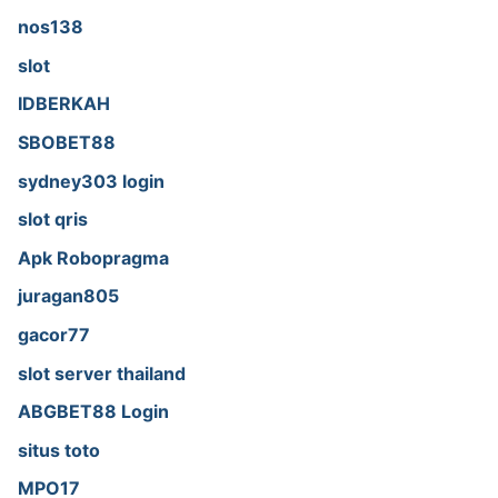
nos138
slot
IDBERKAH
SBOBET88
sydney303 login
slot qris
Apk Robopragma
juragan805
gacor77
slot server thailand
ABGBET88 Login
situs toto
MPO17