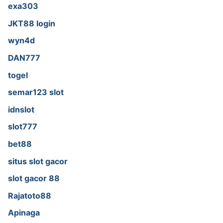
exa303
JKT88 login
wyn4d
DAN777
togel
semar123 slot
idnslot
slot777
bet88
situs slot gacor
slot gacor 88
Rajatoto88
Apinaga