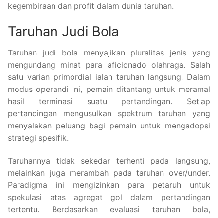
kegembiraan dan profit dalam dunia taruhan.
Taruhan Judi Bola
Taruhan judi bola menyajikan pluralitas jenis yang
mengundang minat para aficionado olahraga. Salah
satu varian primordial ialah taruhan langsung. Dalam
modus operandi ini, pemain ditantang untuk meramal
hasil terminasi suatu pertandingan. Setiap
pertandingan mengusulkan spektrum taruhan yang
menyalakan peluang bagi pemain untuk mengadopsi
strategi spesifik.
Taruhannya tidak sekedar terhenti pada langsung,
melainkan juga merambah pada taruhan over/under.
Paradigma ini mengizinkan para petaruh untuk
spekulasi atas agregat gol dalam pertandingan
tertentu. Berdasarkan evaluasi taruhan bola,