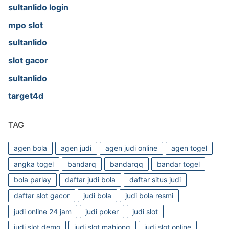
sultanlido login
mpo slot
sultanlido
slot gacor
sultanlido
target4d
TAG
agen bola
agen judi
agen judi online
agen togel
angka togel
bandarq
bandarqq
bandar togel
bola parlay
daftar judi bola
daftar situs judi
daftar slot gacor
judi bola
judi bola resmi
judi online 24 jam
judi poker
judi slot
judi slot demo
judi slot mahjong
judi slot online