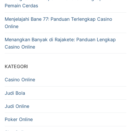
Pemain Cerdas
Menjelajahi Bane 77: Panduan Terlengkap Casino
Online
Menangkan Banyak di Rajakete: Panduan Lengkap
Casino Online
KATEGORI
Casino Online
Judi Bola
Judi Online
Poker Online