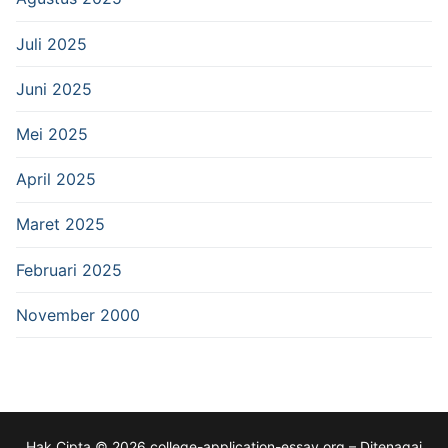
Juli 2025
Juni 2025
Mei 2025
April 2025
Maret 2025
Februari 2025
November 2000
Hak Cipta © 2026 college-application-essay.org – Ditenagai