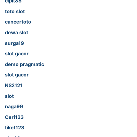
cipit88
toto slot
cancertoto
dewa slot
surga19
slot gacor
demo pragmatic
slot gacor
NS2121
slot
naga99
Ceri123
tiket123