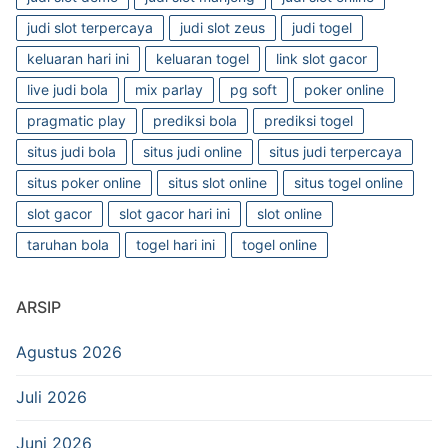
judi slot terpercaya
judi slot zeus
judi togel
keluaran hari ini
keluaran togel
link slot gacor
live judi bola
mix parlay
pg soft
poker online
pragmatic play
prediksi bola
prediksi togel
situs judi bola
situs judi online
situs judi terpercaya
situs poker online
situs slot online
situs togel online
slot gacor
slot gacor hari ini
slot online
taruhan bola
togel hari ini
togel online
ARSIP
Agustus 2026
Juli 2026
Juni 2026