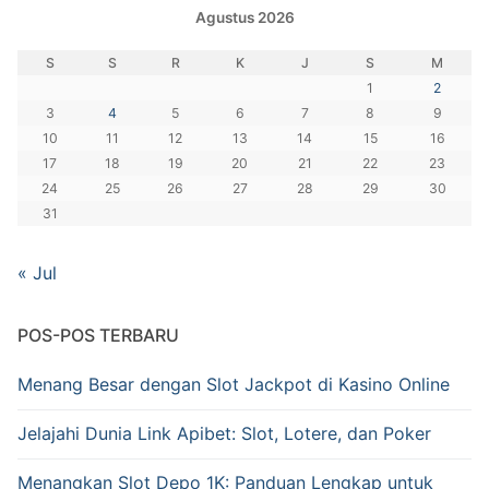
Agustus 2026
S
S
R
K
J
S
M
1
2
3
4
5
6
7
8
9
10
11
12
13
14
15
16
17
18
19
20
21
22
23
24
25
26
27
28
29
30
31
« Jul
POS-POS TERBARU
Menang Besar dengan Slot Jackpot di Kasino Online
Jelajahi Dunia Link Apibet: Slot, Lotere, dan Poker
Menangkan Slot Depo 1K: Panduan Lengkap untuk