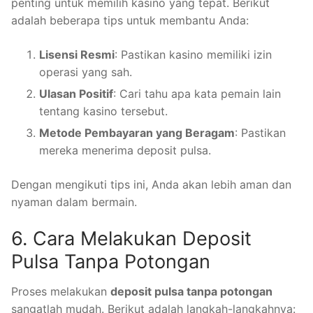
penting untuk memilih kasino yang tepat. Berikut
adalah beberapa tips untuk membantu Anda:
Lisensi Resmi
: Pastikan kasino memiliki izin
operasi yang sah.
Ulasan Positif
: Cari tahu apa kata pemain lain
tentang kasino tersebut.
Metode Pembayaran yang Beragam
: Pastikan
mereka menerima deposit pulsa.
Dengan mengikuti tips ini, Anda akan lebih aman dan
nyaman dalam bermain.
6. Cara Melakukan Deposit
Pulsa Tanpa Potongan
Proses melakukan
deposit pulsa tanpa potongan
sangatlah mudah. Berikut adalah langkah-langkahnya: